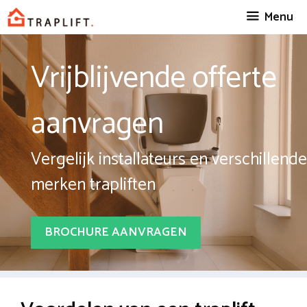
Spring
Menu
naar
inhoud
Vrijblijvende offerte
aanvragen
Vergelijk installateurs en verschillende
merken trapliften
BROCHURE AANVRAGEN