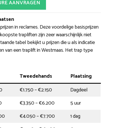
URE AANVRAGEN
laatsen
ijzen in reclames. Deze voordelige basisprijzen
opste trapliften zijn zeer waarschijnlijk niet
aande tabel bekijkt u prijzen die u als indicatie
n van een traplift in Westmaas. Het trap type
Tweedehands
Plaatsing
0
€1.750 – €2.150
Dagdeel
0
€3.350 – €6.200
5 uur
00
€4.050 – €7.700
1 dag