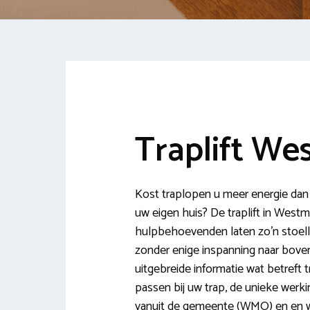
Traplift We
Kost traplopen u meer energie dan u 
uw eigen huis? De traplift in West
hulpbehoevenden laten zo’n stoellif
zonder enige inspanning naar boven
uitgebreide informatie wat betreft tr
passen bij uw trap, de unieke wer
vanuit de gemeente (WMO) en en wat