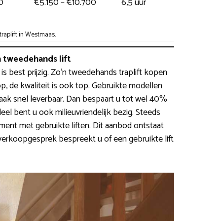
0
€5.150 – €10.700
6,5 uur
aplift in Westmaas.
 tweedehands lift
 is best prijzig. Zo’n tweedehands traplift kopen
p, de kwaliteit is ook top. Gebruikte modellen
vaak snel leverbaar. Dan bespaart u tot wel 40%
eel bent u ook milieuvriendelijk bezig. Steeds
ent met gebruikte liften. Dit aanbod ontstaat
verkoopgesprek bespreekt u of een gebruikte lift