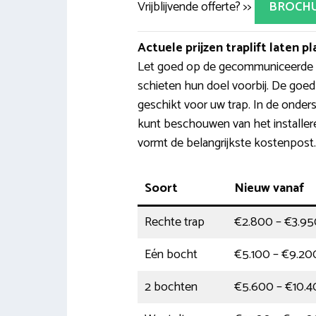
Vrijblijvende offerte? >>
BROCH
Actuele prijzen traplift laten p
Let goed op de gecommuniceerde pr
schieten hun doel voorbij. De goedko
geschikt voor uw trap. In de onderst
kunt beschouwen van het installere
vormt de belangrijkste kostenpost.
Soort
Nieuw vanaf
Rechte trap
€2.800 – €3.95
Eén bocht
€5.100 – €9.20
2 bochten
€5.600 – €10.4