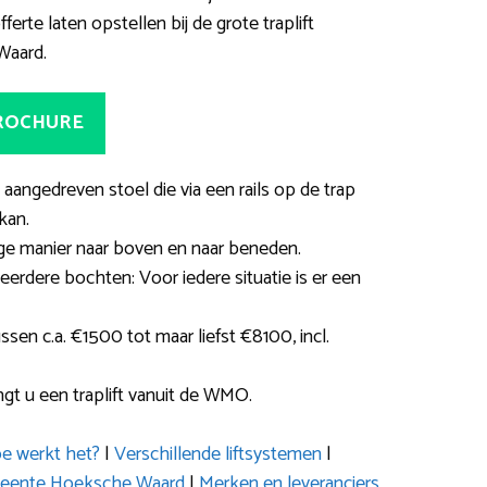
rte laten opstellen bij de grote traplift
Waard.
BROCHURE
h aangedreven stoel die via een rails op de trap
kan.
ge manier naar boven en naar beneden.
eerdere bochten: Voor iedere situatie is er een
ssen c.a. €1500 tot maar liefst €8100, incl.
gt u een traplift vanuit de WMO.
e werkt het?
|
Verschillende liftsystemen
|
emeente Hoeksche Waard
|
Merken en leveranciers