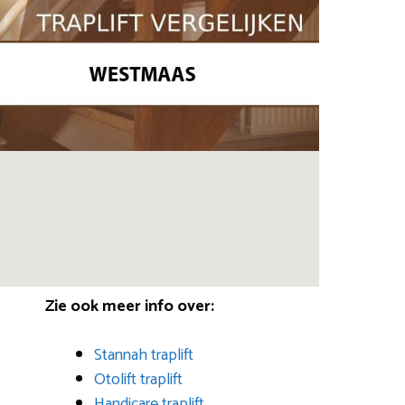
Zie ook meer info over:
Stannah traplift
Otolift traplift
Handicare traplift