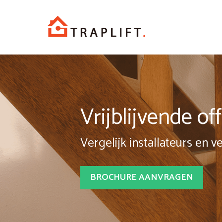
Spring
naar
inhoud
Vrijblijvende o
Vergelijk installateurs en v
BROCHURE AANVRAGEN