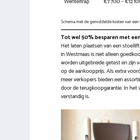
Wenteltrap
€7.700 – €12.10
Schema met de gemiddelde kosten van een tr
Tot wel 50% besparen met een
Het laten plaatsen van een stoellift
in Westmaas is niet alleen goedkoo
worden uitgebreide getest en zijn 
op de aankoopprijs. Als extra voord
meer verkopers bieden een assortim
door de terugkoopgarantie. In het 
verstandig is.