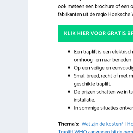
ook meteen een brochure of een offe
fabrikanten uit de regio Hoeksche 
KLIK HIER VOOR GRATIS 
Een traplift is een elektrisc
omhoog- en naar beneden 
Op een veilige en eenvoudi
Smal, breed, recht of met m
geschikte traplift.
De prijzen schatten we in tu
installatie.
In sommige situaties ontvan
Thema’s:
Wat zijn de kosten?
|
Ho
Traplift WMO aanvragen bij de g