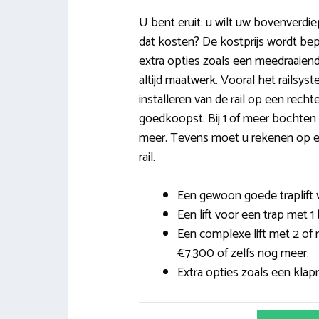
U bent eruit: u wilt uw bovenverdie
dat kosten? De kostprijs wordt bep
extra opties zoals een meedraaiende
altijd maatwerk. Vooral het railsys
installeren van de rail op een recht
goedkoopst. Bij 1 of meer bochten 
meer. Tevens moet u rekenen op ee
rail.
Een gewoon goede traplift v
Een lift voor een trap met 1 
Een complexe lift met 2 of
€7.300 of zelfs nog meer.
Extra opties zoals een klapra