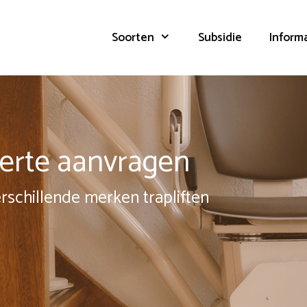
Soorten
Subsidie
Inform
fferte aanvragen
erschillende merken trapliften