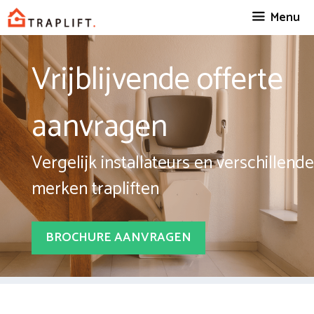
Spring
Menu
naar
inhoud
Vrijblijvende offerte
aanvragen
Vergelijk installateurs en verschillende
merken trapliften
BROCHURE AANVRAGEN