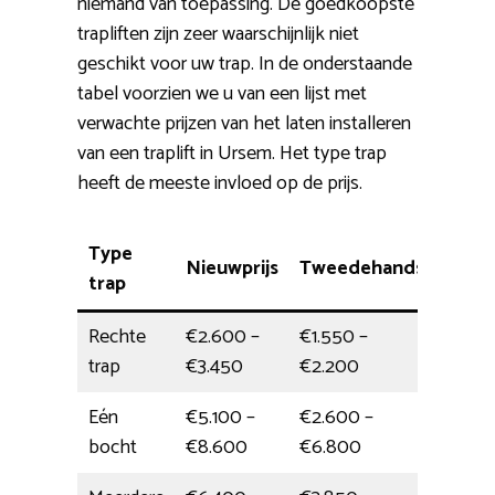
niemand van toepassing. De goedkoopste
trapliften zijn zeer waarschijnlijk niet
geschikt voor uw trap. In de onderstaande
tabel voorzien we u van een lijst met
verwachte prijzen van het laten installeren
van een traplift in Ursem. Het type trap
heeft de meeste invloed op de prijs.
Type
Nieuwprijs
Tweedehands
Instal
trap
Rechte
€2.600 –
€1.550 –
Dagde
trap
€3.450
€2.200
Eén
€5.100 –
€2.600 –
halve
bocht
€8.600
€6.800