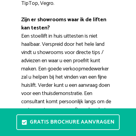
TipTop, Vegro.
Zijn er showrooms waar ik de liften
kan testen?
Een stoellift in huis uittesten is niet
haalbaar. Verspreid door het hele land
vindt u showrooms voor directe tips /
adviezen en waar u een proefrit kunt
maken. Een goede verkoopmedewerker
zal u helpen bij het vinden van een fijne
huislift. Verder kunt u een aanvraag doen
voor een thuisdemonstratie. Een
consultant komt persoonlijk langs om de
maten op te nemen, geeft aan hoe het er
uiteindelijk visueel uit komt te zien en
GRATIS BROCHURE AANVRAGEN
heeft de mogelijkheid een offerte te
verstrekken. Doorgaans zal de montage