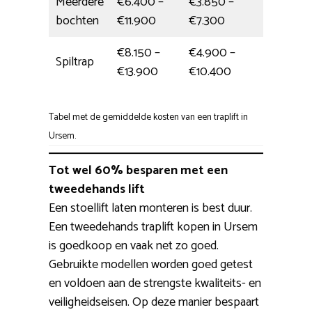
Meerdere
€6.400 –
€3.850 –
6 uur
bochten
€11.900
€7.300
€8.150 –
€4.900 –
Spiltrap
5,5 uu
€13.900
€10.400
Tabel met de gemiddelde kosten van een traplift in
Ursem.
Tot wel 60% besparen met een
tweedehands lift
Een stoellift laten monteren is best duur.
Een tweedehands traplift kopen in Ursem
is goedkoop en vaak net zo goed.
Gebruikte modellen worden goed getest
en voldoen aan de strengste kwaliteits- en
veiligheidseisen. Op deze manier bespaart