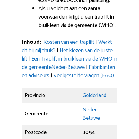
€2450 & €8000, incl. plaatsing.
Als u voldoet aan een aantal
voorwaarden krijgt u een traplift in
bruikleen via de gemeente (WMO).
Inhoud:
Kosten van een traplift
|
Werkt
dit bij mij thuis?
|
Het kiezen van de juiste
lift
|
Een Traplift in bruikleen via de WMO in
de gemeenteNeder-Betuwe
|
Fabrikanten
en adviseurs
|
Veelgestelde vragen (FAQ)
Provincie
Gelderland
Neder-
Gemeente
Betuwe
Postcode
4054