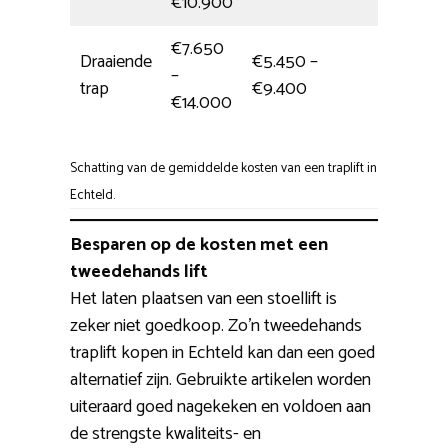
€10.900
€7.650
Draaiende
€5.450 –
–
5,5 uur
trap
€9.400
€14.000
Schatting van de gemiddelde kosten van een traplift in
Echteld.
Besparen op de kosten met een
tweedehands lift
Het laten plaatsen van een stoellift is
zeker niet goedkoop. Zo’n tweedehands
traplift kopen in Echteld kan dan een goed
alternatief zijn. Gebruikte artikelen worden
uiteraard goed nagekeken en voldoen aan
de strengste kwaliteits- en