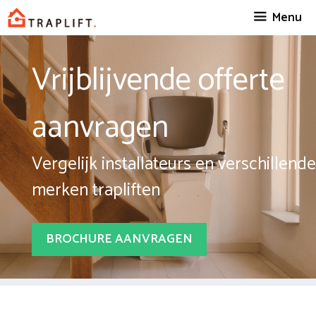
Spring
Menu
naar
inhoud
Vrijblijvende offerte
aanvragen
Vergelijk installateurs en verschillende
merken trapliften
BROCHURE AANVRAGEN