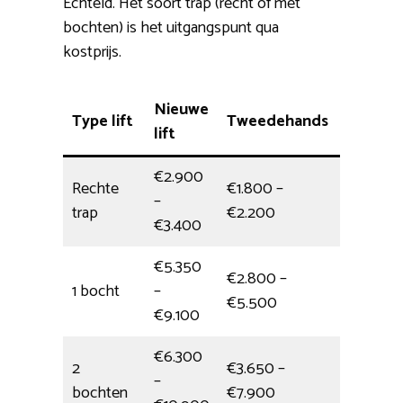
Echteld. Het soort trap (recht of met
bochten) is het uitgangspunt qua
kostprijs.
Nieuwe
Type lift
Tweedehands
Plaatsi
lift
€2.900
Rechte
€1.800 –
–
1/2 dag
trap
€2.200
€3.400
€5.350
€2.800 –
1 bocht
–
halve da
€5.500
€9.100
€6.300
2
€3.650 –
–
6,5 uur
bochten
€7.900