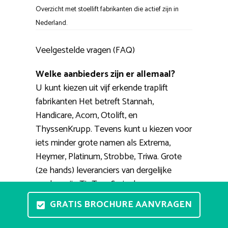
Overzicht met stoellift fabrikanten die actief zijn in
Nederland.
Veelgestelde vragen (FAQ)
Welke aanbieders zijn er allemaal?
U kunt kiezen uit vijf erkende traplift
fabrikanten Het betreft Stannah,
Handicare, Acorn, Otolift, en
ThyssenKrupp. Tevens kunt u kiezen voor
iets minder grote namen als Extrema,
Heymer, Platinum, Strobbe, Triwa. Grote
(2e hands) leveranciers van dergelijke
merken zijn TipTop, Smienk,
PractiComfort, RecentLift, 123traplift.
GRATIS BROCHURE AANVRAGEN
Kan ik ergens een traplift proberen?