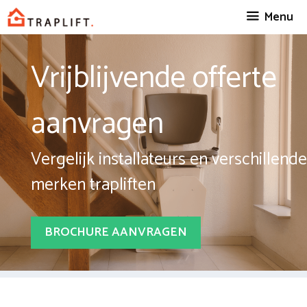
Spring
Menu
naar
inhoud
Vrijblijvende offerte
aanvragen
Vergelijk installateurs en verschillende
merken trapliften
BROCHURE AANVRAGEN