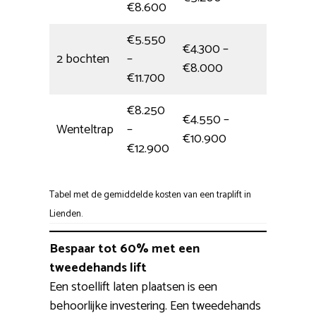
€8.600
€5.550
€4.300 –
2 bochten
–
Hele da
€8.000
€11.700
€8.250
€4.550 –
Wenteltrap
–
Hele da
€10.900
€12.900
Tabel met de gemiddelde kosten van een traplift in
Lienden.
Bespaar tot 60% met een
tweedehands lift
Een stoellift laten plaatsen is een
behoorlijke investering. Een tweedehands