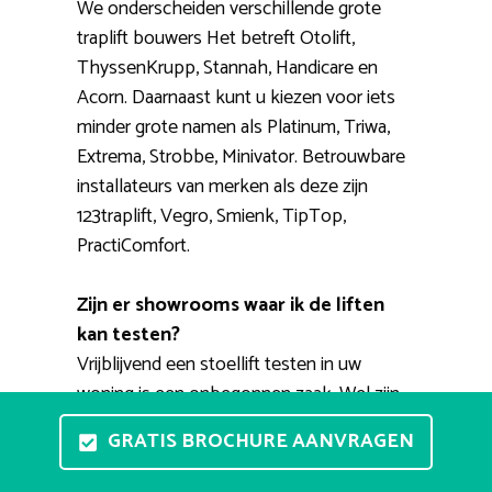
We onderscheiden verschillende grote
traplift bouwers Het betreft Otolift,
ThyssenKrupp, Stannah, Handicare en
Acorn. Daarnaast kunt u kiezen voor iets
minder grote namen als Platinum, Triwa,
Extrema, Strobbe, Minivator. Betrouwbare
installateurs van merken als deze zijn
123traplift, Vegro, Smienk, TipTop,
PractiComfort.
Zijn er showrooms waar ik de liften
kan testen?
Vrijblijvend een stoellift testen in uw
woning is een onbegonnen zaak. Wel zijn
er showrooms waar u de liften met eigen
GRATIS BROCHURE AANVRAGEN
ogen kunt zien en waar u kunt ervaren hoe
het nu precies werkt. Een adviseur kan u