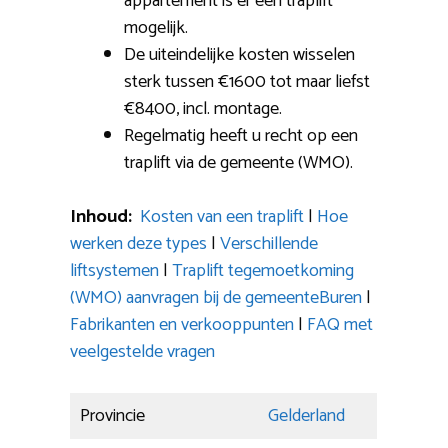
appartement is er een traplift
mogelijk.
De uiteindelijke kosten wisselen
sterk tussen €1600 tot maar liefst
€8400, incl. montage.
Regelmatig heeft u recht op een
traplift via de gemeente (WMO).
Inhoud:
Kosten van een traplift
|
Hoe
werken deze types
|
Verschillende
liftsystemen
|
Traplift tegemoetkoming
(WMO) aanvragen bij de gemeenteBuren
|
Fabrikanten en verkooppunten
|
FAQ met
veelgestelde vragen
Provincie
Gelderland