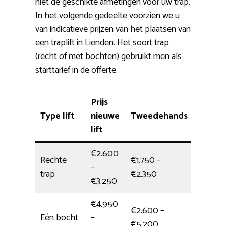
niet de geschikte afmetingen voor uw trap.
In het volgende gedeelte voorzien we u
van indicatieve prijzen van het plaatsen van
een traplift in Lienden. Het soort trap
(recht of met bochten) gebruikt men als
starttarief in de offerte.
Prijs
Type lift
nieuwe
Tweedehands
Install
lift
€2.600
Rechte
€1.750 –
–
1/2 dag
trap
€2.350
€3.250
€4.950
€2.600 –
Eén bocht
–
Dagdee
€5.200