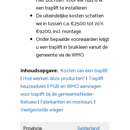
met bochten: Voor elk huis is er
een traplift te installeren.
De uiteindelijke kosten schatten
we in tussen c.a. €2500 tot zo’n
€9200, incl. montage.
Onder bepaalde voorwaarden krijgt
u een traplift in bruikleen vanuit de
gemeente via de WMO.
Inhoudsopgave:
Kosten van een traplift
|
Hoe werken deze producten?
|
Traplift
keuzeadvies
|
PGB en WMO aanvragen
voor traplift bij de gemeenteNeder-
Betuwe
|
Fabrikanten en monteurs
|
Veelgestelde vragen
Provincie
Gelderland