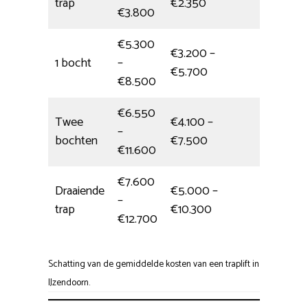
trap
€2.350
€3.800
€5.300
€3.200 –
1 bocht
–
4,5 uur
€5.700
€8.500
€6.550
Twee
€4.100 –
–
Hele dag
bochten
€7.500
€11.600
€7.600
Draaiende
€5.000 –
–
Hele dag
trap
€10.300
€12.700
Schatting van de gemiddelde kosten van een traplift in
IJzendoorn.