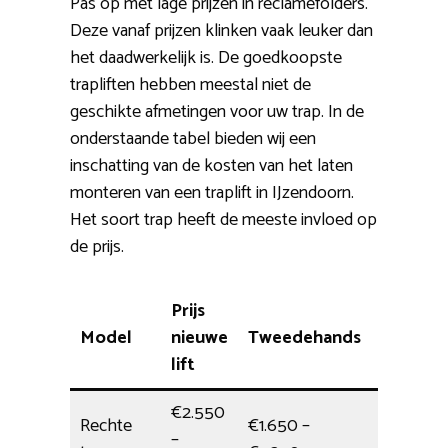
Pas op met lage prijzen in reclamefolders.
Deze vanaf prijzen klinken vaak leuker dan
het daadwerkelijk is. De goedkoopste
trapliften hebben meestal niet de
geschikte afmetingen voor uw trap. In de
onderstaande tabel bieden wij een
inschatting van de kosten van het laten
monteren van een traplift in IJzendoorn.
Het soort trap heeft de meeste invloed op
de prijs.
Prijs
Model
nieuwe
Tweedehands
Installat
lift
€2.550
Rechte
€1.650 –
–
Dagdeel