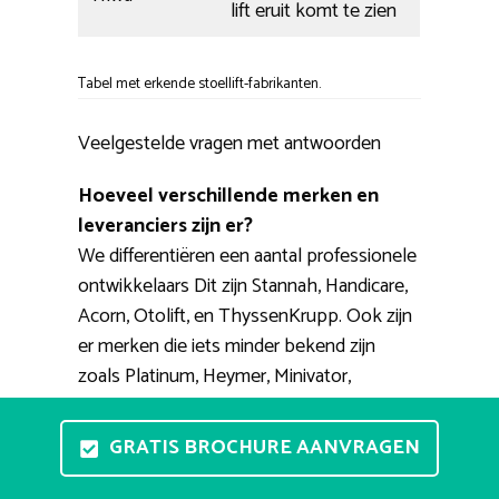
lift eruit komt te zien
Tabel met erkende stoellift-fabrikanten.
Veelgestelde vragen met antwoorden
Hoeveel verschillende merken en
leveranciers zijn er?
We differentiëren een aantal professionele
ontwikkelaars Dit zijn Stannah, Handicare,
Acorn, Otolift, en ThyssenKrupp. Ook zijn
er merken die iets minder bekend zijn
zoals Platinum, Heymer, Minivator,
Extrema, Strobbe. Gerenommeerde
aanbieders van eerdergenoemde merken
GRATIS BROCHURE AANVRAGEN
zijn 123traplift, RecentLift, Smienk,
PractiComfort, Vegro.