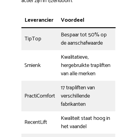
actief zijn in IJzendoorn.
Leverancier
Voordeel
Bespaar tot 50% op
TipTop
de aanschafwaarde
Kwalitatieve,
Smienk
hergebruikte trapliften
van alle merken
17 trapliften van
PractiComfort
verschillende
fabrikanten
Kwaliteit staat hoog in
RecentLift
het vaandel