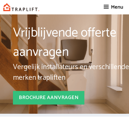
Spring
Menu
naar
inhoud
Vrijblijvende offerte
aanvragen
Vergelijk installateurs en verschillende
merken trapliften
BROCHURE AANVRAGEN