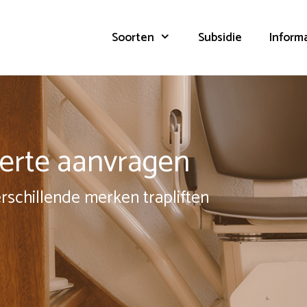
Soorten
Subsidie
Inform
fferte aanvragen
erschillende merken trapliften