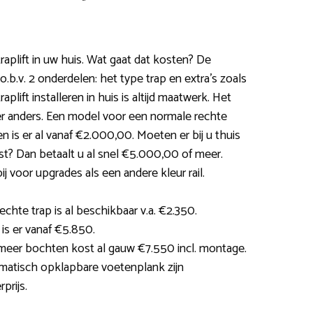
raplift in uw huis. Wat gaat dat kosten? De
o.b.v. 2 onderdelen: het type trap en extra’s zoals
lift installeren in huis is altijd maatwerk. Het
eer anders. Een model voor een normale rechte
en is er al vanaf €2.000,00. Moeten er bij u thuis
? Dan betaalt u al snel €5.000,00 of meer.
 voor upgrades als een andere kleur rail.
echte trap is al beschikbaar v.a. €2.350.
 is er vanaf €5.850.
 meer bochten kost al gauw €7.550 incl. montage.
omatisch opklapbare voetenplank zijn
prijs.