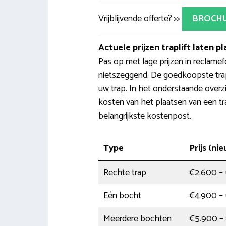
Vrijblijvende offerte? >>
BROCH
Actuele prijzen traplift laten p
Pas op met lage prijzen in reclamefo
nietszeggend. De goedkoopste trapli
uw trap. In het onderstaande overz
kosten van het plaatsen van een trap
belangrijkste kostenpost.
Type
Prijs (ni
Rechte trap
€2.600 –
Eén bocht
€4.900 –
Meerdere bochten
€5.900 –