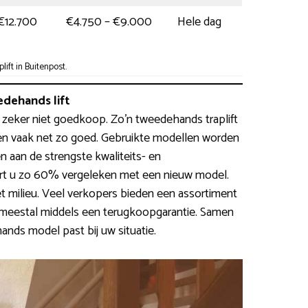
€12.700
€4.750 – €9.000
Hele dag
ift in Buitenpost.
dehands lift
s zeker niet goedkoop. Zo’n tweedehands traplift
en vaak net zo goed. Gebruikte modellen worden
n aan de strengste kwaliteits- en
art u zo 60% vergeleken met een nieuw model.
et milieu. Veel verkopers bieden een assortiment
 meestal middels een terugkoopgarantie. Samen
hands model past bij uw situatie.