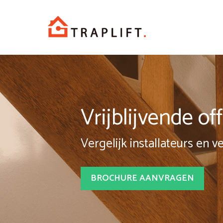
Spring
naar
inhoud
Vrijblijvende o
Vergelijk installateurs en v
BROCHURE AANVRAGEN