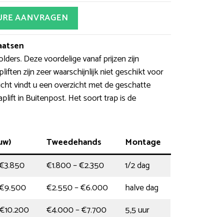
URE AANVRAGEN
laatsen
lders. Deze voordelige vanaf prijzen zijn
ften zijn zeer waarschijnlijk niet geschikt voor
icht vindt u een overzicht met de geschatte
lift in Buitenpost. Het soort trap is de
euw)
Tweedehands
Montage
 €3.850
€1.800 – €2.350
1/2 dag
 €9.500
€2.550 – €6.000
halve dag
 €10.200
€4.000 – €7.700
5,5 uur