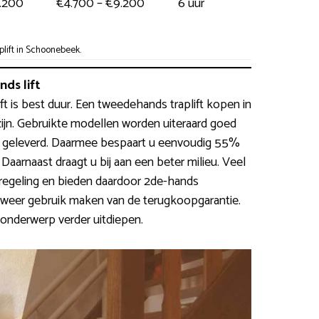
4.200
€4.700 – €9.200
6 uur
lift in Schoonebeek.
ds lift
ift is best duur. Een tweedehands traplift kopen in
ijn. Gebruikte modellen worden uiteraard goed
 geleverd. Daarmee bespaart u eenvoudig 55%
aarnaast draagt u bij aan een beter milieu. Veel
egeling en bieden daardoor 2de-hands
weer gebruik maken van de terugkoopgarantie.
onderwerp verder uitdiepen.