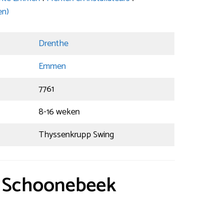
en)
Drenthe
Emmen
7761
8-16 weken
Thyssenkrupp Swing
t Schoonebeek