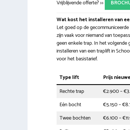
Vrijblijvende offerte? >>
BROCH
Wat kost het installeren van een
Let goed op de gecommuniceerde pri
zijn vaak voor niemand van toepass
geen enkele trap. In het volgende ge
installeren van een traplift in Sch
voor het basistarief.
Type lift
Prijs nieuwe
Rechte trap
€2.900 – €3
Eén bocht
€5.150 – €8
Twee bochten
€6.100 – €11