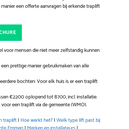
nier een offerte aanvragen bij erkende traplift
OCHURE
del voor mensen die niet meer zelfstandig kunnen
 een prettige manier gebruikmaken van alle
erdere bochten: Voor elk huis is er een traplift
n €2200 oplopend tot 8700, incl. installatie.
voor een traplift via de gemeente (WMO).
 traplift
|
Hoe werkt het?
|
Welk type lift past bij
ente Emmen
|
Merken en installateurs
|