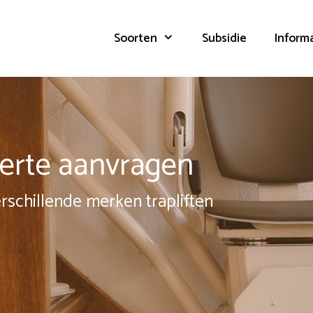
Soorten
Subsidie
Inform
fferte aanvragen
erschillende merken trapliften