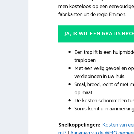
men kosteloos op een eenvoudige ma
fabrikanten uit de regio Emmen.
JA, IK WIL EEN GRATIS BR
Een traplift is een hulpmid
traplopen.
Met een veilig gevoel en op
verdiepingen in uw huis.
Smal, breed, recht of met me
op maat.
De kosten schommelen tusse
Soms komt u in aanmerking 
Snelkoppelingen:
Kosten van een
mij?
|
Aanvraag via de WMO geme