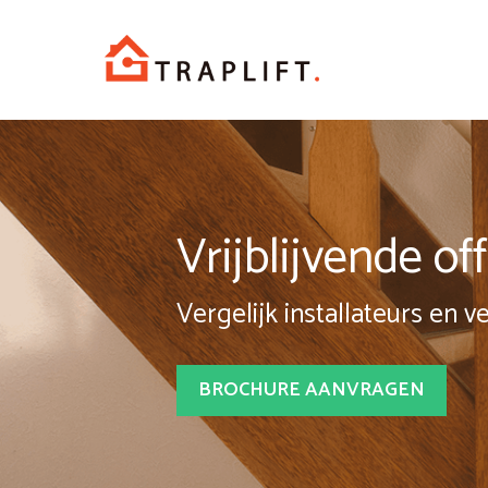
Spring
naar
inhoud
Vrijblijvende o
Vergelijk installateurs en v
BROCHURE AANVRAGEN