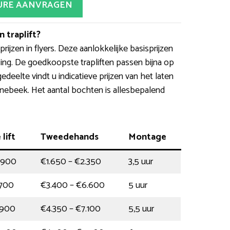
URE AANVRAGEN
 traplift?
jzen in flyers. Deze aanlokkelijke basisprijzen
ing. De goedkoopste trapliften passen bijna op
deelte vindt u indicatieve prijzen van het laten
oonebeek. Het aantal bochten is allesbepalend
 lift
Tweedehands
Montage
.900
€1.650 – €2.350
3,5 uur
.700
€3.400 – €6.600
5 uur
.900
€4.350 – €7.100
5,5 uur