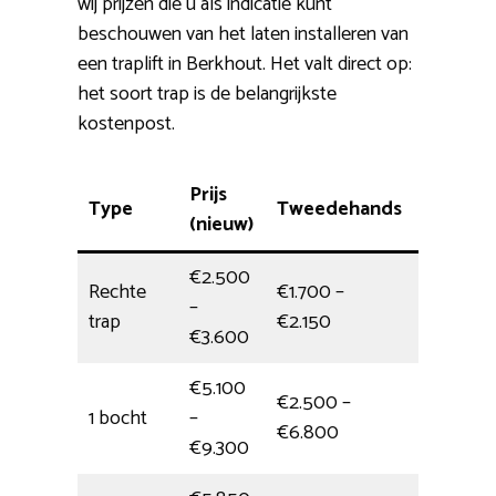
wij prijzen die u als indicatie kunt
beschouwen van het laten installeren van
een traplift in Berkhout. Het valt direct op:
het soort trap is de belangrijkste
kostenpost.
Prijs
Type
Tweedehands
Montag
(nieuw)
€2.500
Rechte
€1.700 –
–
3,5 uur
trap
€2.150
€3.600
€5.100
€2.500 –
1 bocht
–
halve da
€6.800
€9.300