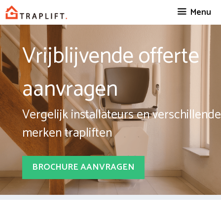
Spring
Menu
naar
inhoud
Vrijblijvende offerte
aanvragen
Vergelijk installateurs en verschillende
merken trapliften
BROCHURE AANVRAGEN