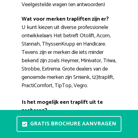
Veelgestelde vragen (en antwoorden)
Wat voor merken trapliften zijn er?
U kunt kiezen uit diverse professionele
ontwikkelaars Het betreft Otolift, Acorn,
Stannah, ThyssenKrupp en Handicare.
Tevens zijn er merken die iets minder
bekend zijn zoals Heymer, Minivator, Triwa,
Strobbe, Extrema. Grote dealers van de
genoemde merken zijn Smienk, 123traplift,
PractiComfort, TipTop, Vegro.
Is het mogelijk een traplift uit te
proberen?
Een stoellift testopstelling aan huis kan
GRATIS BROCHURE AANVRAGEN
helaas niet zo eenvoudig. Er bestaan tal
van showrooms waar u de liften met eigen