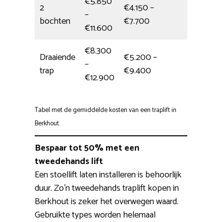
€5.850
2
€4.150 –
–
1 dag
bochten
€7.700
€11.600
€8.300
Draaiende
€5.200 –
–
6,5 uur
trap
€9.400
€12.900
Tabel met de gemiddelde kosten van een traplift in
Berkhout.
Bespaar tot 50% met een
tweedehands lift
Een stoellift laten installeren is behoorlijk
duur. Zo’n tweedehands traplift kopen in
Berkhout is zeker het overwegen waard.
Gebruikte types worden helemaal