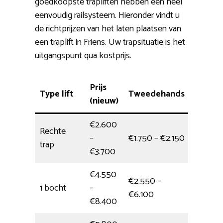
goedkoopste trapliften hebben een heel
eenvoudig railsysteem. Hieronder vindt u
de richtprijzen van het laten plaatsen van
een traplift in Friens. Uw trapsituatie is het
uitgangspunt qua kostprijs.
Prijs
Type lift
Tweedehands
Monta
(nieuw)
€2.600
Rechte
–
€1.750 – €2.150
4 uur
trap
€3.700
€4.550
€2.550 –
1 bocht
–
5 uur
€6.100
€8.400