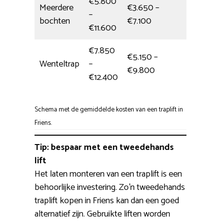
€5.800
Meerdere
€3.650 –
–
5,5 uur
bochten
€7.100
€11.600
€7.850
€5.150 –
Wenteltrap
–
1 dag
€9.800
€12.400
Schema met de gemiddelde kosten van een traplift in
Friens.
Tip: bespaar met een tweedehands
lift
Het laten monteren van een traplift is een
behoorlijke investering. Zo’n tweedehands
traplift kopen in Friens kan dan een goed
alternatief zijn. Gebruikte liften worden