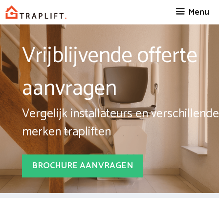
Spring
Menu
naar
inhoud
Vrijblijvende offerte
aanvragen
Vergelijk installateurs en verschillende
merken trapliften
BROCHURE AANVRAGEN