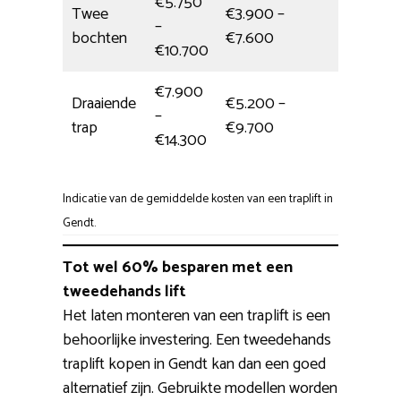
€5.750
Twee
€3.900 –
–
1 dag
bochten
€7.600
€10.700
€7.900
Draaiende
€5.200 –
–
1 dag
trap
€9.700
€14.300
Indicatie van de gemiddelde kosten van een traplift in
Gendt.
Tot wel 60% besparen met een
tweedehands lift
Het laten monteren van een traplift is een
behoorlijke investering. Een tweedehands
traplift kopen in Gendt kan dan een goed
alternatief zijn. Gebruikte modellen worden