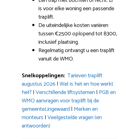
Een trap met bochten of recht: Er
is voor elke woning een passende
traplift.
De uiteindelijke kosten variëren
tussen €2500 oplopend tot 8300,
inclusief plaatsing.
Regelmatig ontvangt u een traplift
vanuit de WMO.
Snelkoppelingen:
Tarieven traplift
augustus 2026
|
Wat is het en hoe werkt
het?
|
Verschillende liftsystemen
|
PGB en
WMO aanvragen voor traplift bij de
gemeenteLingewaard
|
Merken en
monteurs
|
Veelgestelde vragen (en
antwoorden)