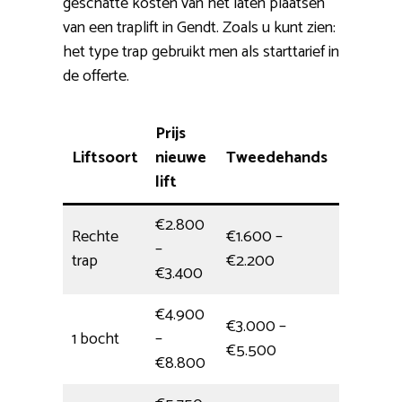
geschatte kosten van het laten plaatsen
van een traplift in Gendt. Zoals u kunt zien:
het type trap gebruikt men als starttarief in
de offerte.
Prijs
Liftsoort
nieuwe
Tweedehands
Installa
lift
€2.800
Rechte
€1.600 –
–
1/2 dag
trap
€2.200
€3.400
€4.900
€3.000 –
1 bocht
–
Dagdeel
€5.500
€8.800