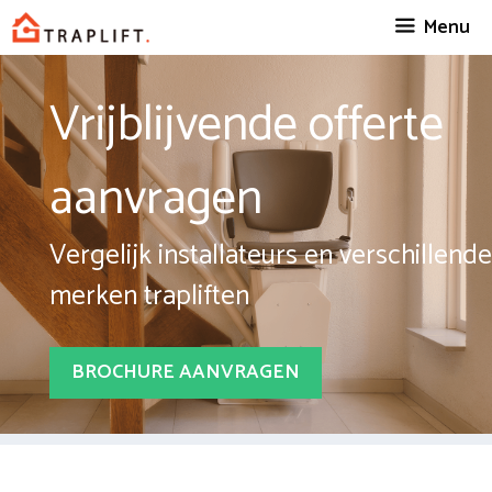
Spring
Menu
naar
inhoud
Vrijblijvende offerte
aanvragen
Vergelijk installateurs en verschillende
merken trapliften
BROCHURE AANVRAGEN