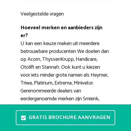
Veelgestelde vragen
Hoeveel merken en aanbieders zijn
er?
U kan een keuze maken uit meerdere
betrouwbare producenten We doelen dan
op Acorn, ThyssenKrupp, Handicare,
Otolift en Stannah. Ook kunt u kiezen
voor iets minder grote namen als Heymer,
Triwa, Platinum, Extrema, Minivator.
Gerenommeerde dealers van
eerdergenoemde merken zijn Smienk,
TipTop, RecentLift, 123traplift,
PractiComfort.
GRATIS BROCHURE AANVRAGEN
Kan ik een traplift uitproberen?