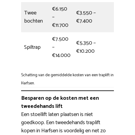
€6.150
Twee
€3.550 –
–
5,5 uur
bochten
€7.400
€11.700
€7.500
€5.350 –
Spiltrap
–
6,5 uur
€10.200
€14.000
Schatting van de gemiddelde kosten van een traplift in
Harfsen.
Besparen op de kosten met een
tweedehands lift
Een stoellift laten plaatsen is niet
goedkoop. Een tweedehands traplift
kopen in Harfsen is voordelig en net zo