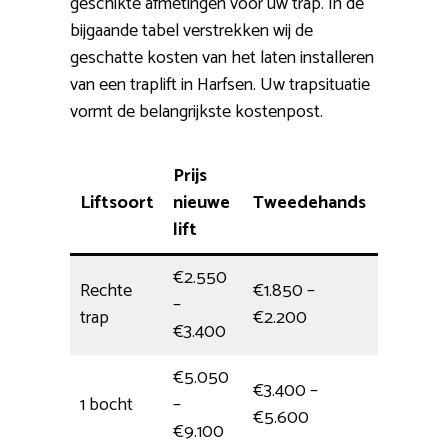
geschikte afmetingen voor uw trap. In de
bijgaande tabel verstrekken wij de
geschatte kosten van het laten installeren
van een traplift in Harfsen. Uw trapsituatie
vormt de belangrijkste kostenpost.
Prijs
Liftsoort
nieuwe
Tweedehands
Installa
lift
€2.550
Rechte
€1.850 –
–
4 uur
trap
€2.200
€3.400
€5.050
€3.400 –
1 bocht
–
5 uur
€5.600
€9.100