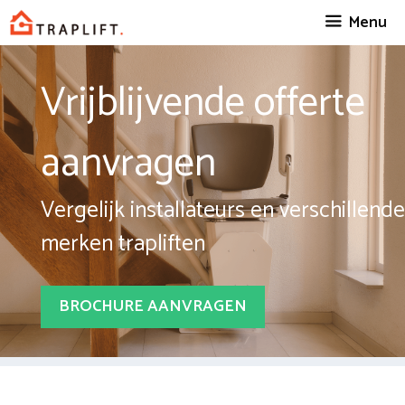
Spring
Menu
naar
inhoud
Vrijblijvende offerte
aanvragen
Vergelijk installateurs en verschillende
merken trapliften
BROCHURE AANVRAGEN