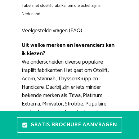
Tabel met stoellift fabrikanten die actief zijn in
Nederland.
Veelgestelde vragen (FAQ)
Uit welke merken en leveranciers kan
ik kiezen?
We onderscheiden diverse populaire
traplift fabrikanten Het gaat om Otolift,
Acorn, Stannah, ThyssenKrupp en
Handicare. Daarbij zijn er iets minder
bekende merken als Triwa, Platinum,
Extrema, Minivator, Strobbe. Populaire
aanbieders van merken als deze zijn
PractiComfort, RecentLift, Vegro, Smienk,
GRATIS BROCHURE AANVRAGEN
123traplift.