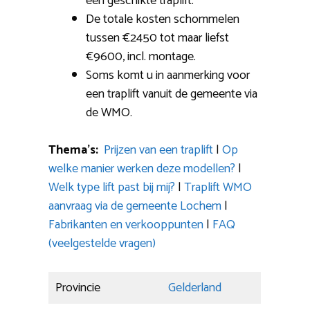
een geschikte traplift.
De totale kosten schommelen
tussen €2450 tot maar liefst
€9600, incl. montage.
Soms komt u in aanmerking voor
een traplift vanuit de gemeente via
de WMO.
Thema’s:
Prijzen van een traplift
|
Op
welke manier werken deze modellen?
|
Welk type lift past bij mij?
|
Traplift WMO
aanvraag via de gemeente Lochem
|
Fabrikanten en verkooppunten
|
FAQ
(veelgestelde vragen)
Provincie
Gelderland