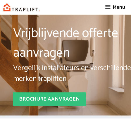
Spring
Menu
naar
inhoud
Vrijblijvende offerte
aanvragen
Vergelijk installateurs en verschillende
merken trapliften
BROCHURE AANVRAGEN