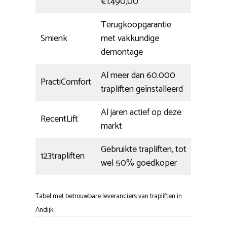
€1.490,00
Terugkoopgarantie
Smienk
met vakkundige
demontage
Al meer dan 60.000
PractiComfort
trapliften geïnstalleerd
Al jaren actief op deze
RecentLift
markt
Gebruikte trapliften, tot
123trapliften
wel 50% goedkoper
Tabel met betrouwbare leveranciers van trapliften in
Andijk.