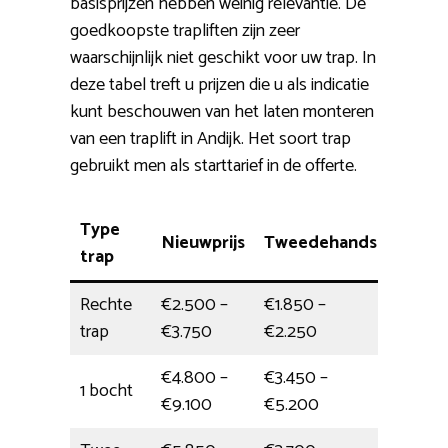
basisprijzen hebben weinig relevantie. De
goedkoopste trapliften zijn zeer
waarschijnlijk niet geschikt voor uw trap. In
deze tabel treft u prijzen die u als indicatie
kunt beschouwen van het laten monteren
van een traplift in Andijk. Het soort trap
gebruikt men als starttarief in de offerte.
Type
Nieuwprijs
Tweedehands
Instal
trap
Rechte
€2.500 –
€1.850 –
4 uur
trap
€3.750
€2.250
€4.800 –
€3.450 –
1 bocht
halve 
€9.100
€5.200