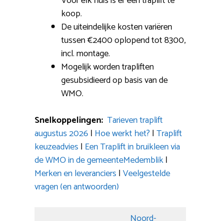
Voor elk huis is er een traplift te
koop.
De uiteindelijke kosten variëren
tussen €2400 oplopend tot 8300,
incl. montage.
Mogelijk worden trapliften
gesubsidieerd op basis van de
WMO.
Snelkoppelingen:
Tarieven traplift
augustus 2026
|
Hoe werkt het?
|
Traplift
keuzeadvies
|
Een Traplift in bruikleen via
de WMO in de gemeenteMedemblik
|
Merken en leveranciers
|
Veelgestelde
vragen (en antwoorden)
Noord-