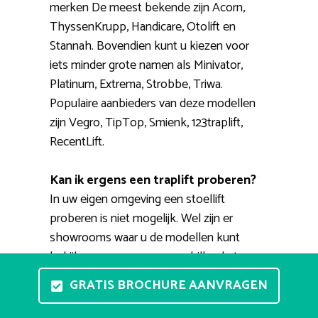
merken De meest bekende zijn Acorn,
ThyssenKrupp, Handicare, Otolift en
Stannah. Bovendien kunt u kiezen voor
iets minder grote namen als Minivator,
Platinum, Extrema, Strobbe, Triwa.
Populaire aanbieders van deze modellen
zijn Vegro, TipTop, Smienk, 123traplift,
RecentLift.
Kan ik ergens een traplift proberen?
In uw eigen omgeving een stoellift
proberen is niet mogelijk. Wel zijn er
showrooms waar u de modellen kunt
bekijken en waar men verschillende types
kan uittesten. Een professionele adviseur
GRATIS BROCHURE AANVRAGEN
helpt u graag bij het uitkiezen van een
geschikte huislift. Bovendien kunt u een