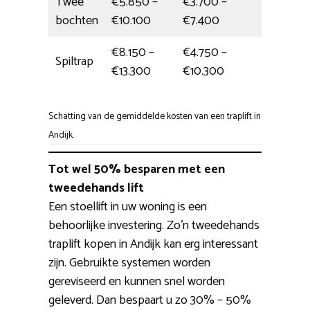
Twee
€5.850 –
€3.700 –
6 uur
bochten
€10.100
€7.400
€8.150 –
€4.750 –
Spiltrap
6 uur
€13.300
€10.300
Schatting van de gemiddelde kosten van een traplift in
Andijk.
Tot wel 50% besparen met een
tweedehands lift
Een stoellift in uw woning is een
behoorlijke investering. Zo’n tweedehands
traplift kopen in Andijk kan erg interessant
zijn. Gebruikte systemen worden
gereviseerd en kunnen snel worden
geleverd. Dan bespaart u zo 30% – 50%