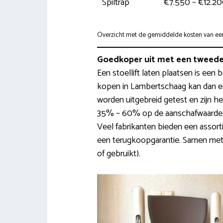
Spiltrap
€7.550 – €12.2
Overzicht met de gemiddelde kosten van een 
Goedkoper uit met een tweedeh
Een stoellift laten plaatsen is een 
kopen in Lambertschaag kan dan een
worden uitgebreid getest en zijn h
35% – 60% op de aanschafwaarde. 
Veel fabrikanten bieden een assort
een terugkoopgarantie. Samen met
of gebruikt).