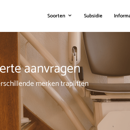
Soorten
Subsidie
Inform
fferte aanvragen
erschillende merken trapliften