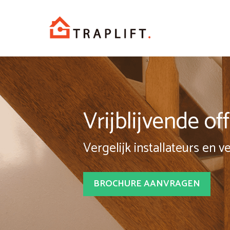
Spring
naar
inhoud
Vrijblijvende o
Vergelijk installateurs en v
BROCHURE AANVRAGEN