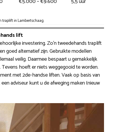
00
€5.000 – €9.600
5,5 uur
traplift in Lambertschaag.
ands lift
behoorlijke investering. Zo’n tweedehands traplift
 goed alternatief zijn. Gebruikte modellen
elemaal veilig. Daarmee bespaart u gemakkelijk
Tevens hoeft er niets weggegooid te worden.
iment met 2de-handse liften. Vaak op basis van
 een adviseur kunt u de afweging maken (nieuw