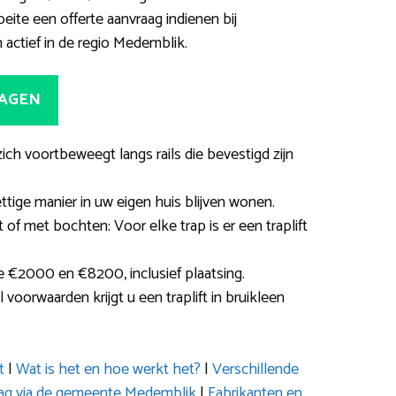
ite een offerte aanvraag indienen bij
n actief in de regio Medemblik.
RAGEN
 zich voortbeweegt langs rails die bevestigd zijn
tige manier in uw eigen huis blijven wonen.
 of met bochten: Voor elke trap is er een traplift
e €2000 en €8200, inclusief plaatsing.
 voorwaarden krijgt u een traplift in bruikleen
t
|
Wat is het en hoe werkt het?
|
Verschillende
ag via de gemeente Medemblik
|
Fabrikanten en