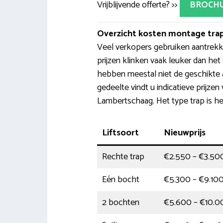
Vrijblijvende offerte? >>
BROCH
Overzicht kosten montage trap
Veel verkopers gebruiken aantrekkel
prijzen klinken vaak leuker dan het
hebben meestal niet de geschikte 
gedeelte vindt u indicatieve prijzen 
Lambertschaag. Het type trap is he
Liftsoort
Nieuwprijs
Rechte trap
€2.550 – €3.50
Eén bocht
€5.300 – €9.10
2 bochten
€5.600 – €10.0