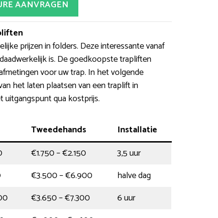
URE AANVRAGEN
liften
ijke prijzen in folders. Deze interessante vanaf
 daadwerkelijk is. De goedkoopste trapliften
afmetingen voor uw trap. In het volgende
van het laten plaatsen van een traplift in
t uitgangspunt qua kostprijs.
Tweedehands
Installatie
0
€1.750 – €2.150
3,5 uur
0
€3.500 – €6.900
halve dag
00
€3.650 – €7.300
6 uur