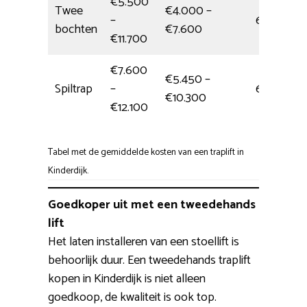
€5.500
Twee
€4.000 –
–
6 uur
bochten
€7.600
€11.700
€7.600
€5.450 –
Spiltrap
–
6 uur
€10.300
€12.100
Tabel met de gemiddelde kosten van een traplift in
Kinderdijk.
Goedkoper uit met een tweedehands
lift
Het laten installeren van een stoellift is
behoorlijk duur. Een tweedehands traplift
kopen in Kinderdijk is niet alleen
goedkoop, de kwaliteit is ook top.