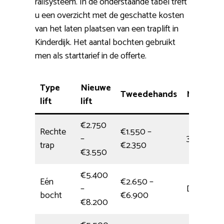
railsysteem. In de onderstaande tabel treft
u een overzicht met de geschatte kosten
van het laten plaatsen van een traplift in
Kinderdijk. Het aantal bochten gebruikt
men als starttarief in de offerte.
Type
Nieuwe
Tweedehands
Montage
lift
lift
€2.750
Rechte
€1.550 –
–
3,5 uur
trap
€2.350
€3.550
€5.400
Eén
€2.650 –
–
Dagdeel
bocht
€6.900
€8.200