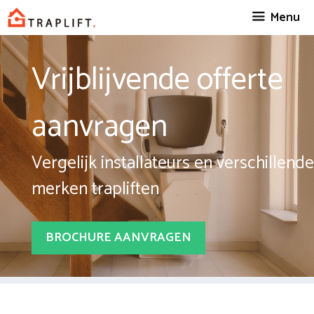
Spring
Menu
naar
inhoud
Vrijblijvende offerte
aanvragen
Vergelijk installateurs en verschillende
merken trapliften
BROCHURE AANVRAGEN