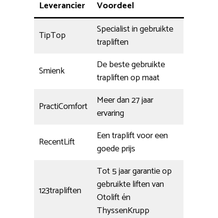
Leverancier
Voordeel
Specialist in gebruikte
TipTop
trapliften
De beste gebruikte
Smienk
trapliften op maat
Meer dan 27 jaar
PractiComfort
ervaring
Een traplift voor een
RecentLift
goede prijs
Tot 5 jaar garantie op
gebruikte liften van
123trapliften
Otolift én
ThyssenKrupp