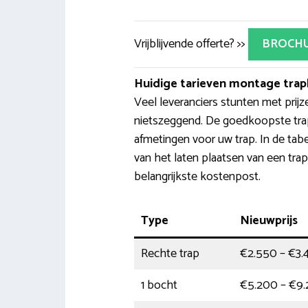
Vrijblijvende offerte? >>
BROCH
Huidige tarieven montage trapl
Veel leveranciers stunten met prijze
nietszeggend. De goedkoopste trap
afmetingen voor uw trap. In de tab
van het laten plaatsen van een trapl
belangrijkste kostenpost.
Type
Nieuwprijs
Rechte trap
€2.550 – €3.
1 bocht
€5.200 – €9