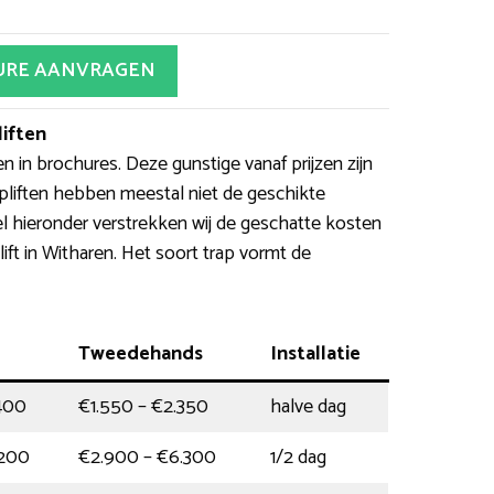
URE AANVRAGEN
iften
n in brochures. Deze gunstige vanaf prijzen zijn
liften hebben meestal niet de geschikte
el hieronder verstrekken wij de geschatte kosten
ift in Witharen. Het soort trap vormt de
Tweedehands
Installatie
400
€1.550 – €2.350
halve dag
.200
€2.900 – €6.300
1/2 dag