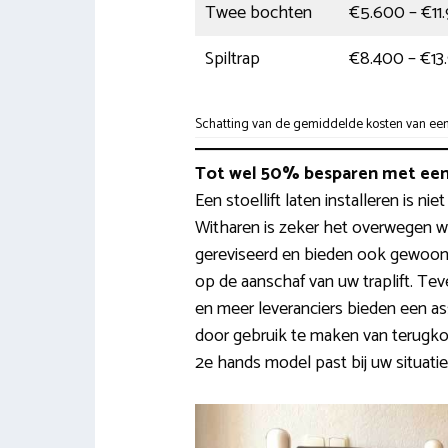
Twee bochten
€5.600 – €11
Spiltrap
€8.400 – €13
Schatting van de gemiddelde kosten van een t
Tot wel 50% besparen met een
Een stoellift laten installeren is n
Witharen is zeker het overwegen w
gereviseerd en bieden ook gewoon
op de aanschaf van uw traplift. Te
en meer leveranciers bieden een as
door gebruik te maken van terugkoo
2e hands model past bij uw situatie