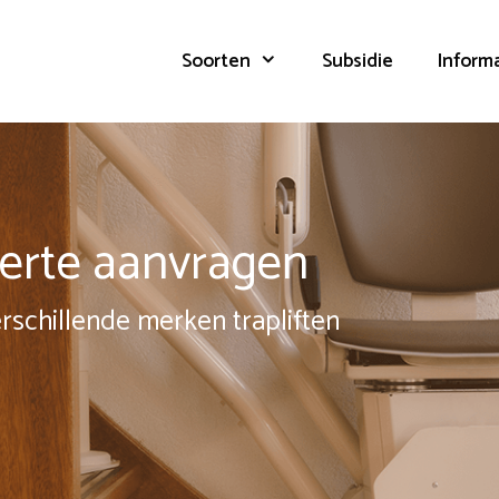
Soorten
Subsidie
Inform
fferte aanvragen
erschillende merken trapliften