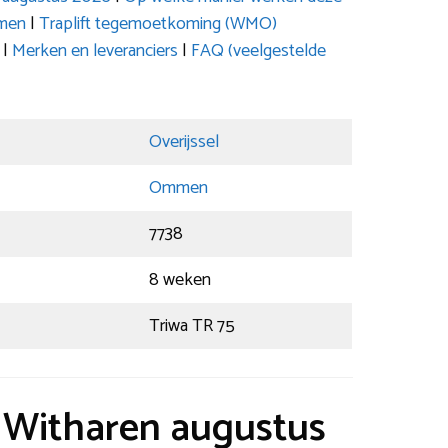
emen
|
Traplift tegemoetkoming (WMO)
|
Merken en leveranciers
|
FAQ (veelgestelde
Overijssel
Ommen
7738
8 weken
Triwa TR 75
t Witharen augustus