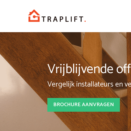
Spring
naar
inhoud
Vrijblijvende o
Vergelijk installateurs en v
BROCHURE AANVRAGEN