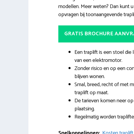
modellen. Meer weten? Dan kunt u 
opvragen bij toonaangevende trapli
GRATIS BROCHURE AANV
Een traplift is een stoel d
van een elektromotor.
Zonder risico en op een co
blijven wonen.
Smal, breed, recht of met m
traplift op maat.
De tarieven komen neer op
plaatsing.
Regelmatig worden traplift
Snelkoppelingen:
Kosten traplif