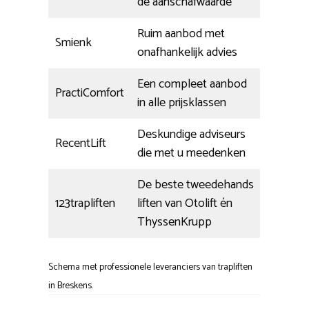
de aanschafwaarde
Ruim aanbod met
Smienk
onafhankelijk advies
Een compleet aanbod
PractiComfort
in alle prijsklassen
Deskundige adviseurs
RecentLift
die met u meedenken
De beste tweedehands
123trapliften
liften van Otolift én
ThyssenKrupp
Schema met professionele leveranciers van trapliften
in Breskens.