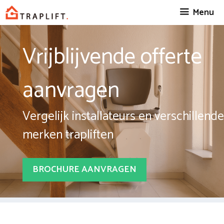
Spring
Menu
naar
inhoud
Vrijblijvende offerte
aanvragen
Vergelijk installateurs en verschillende
merken trapliften
BROCHURE AANVRAGEN