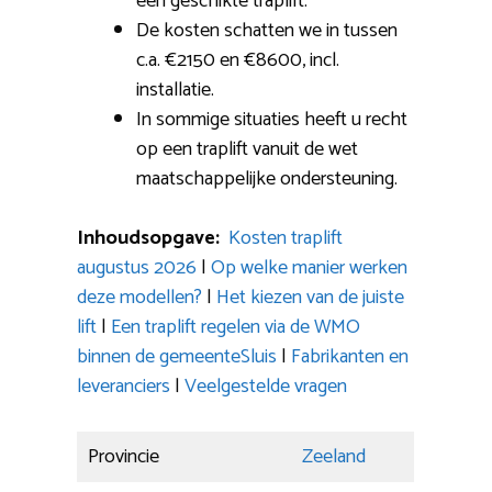
een geschikte traplift.
De kosten schatten we in tussen
c.a. €2150 en €8600, incl.
installatie.
In sommige situaties heeft u recht
op een traplift vanuit de wet
maatschappelijke ondersteuning.
Inhoudsopgave:
Kosten traplift
augustus 2026
|
Op welke manier werken
deze modellen?
|
Het kiezen van de juiste
lift
|
Een traplift regelen via de WMO
binnen de gemeenteSluis
|
Fabrikanten en
leveranciers
|
Veelgestelde vragen
Provincie
Zeeland