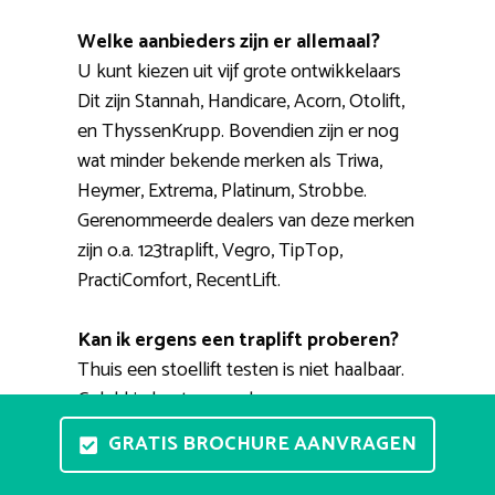
Welke aanbieders zijn er allemaal?
U kunt kiezen uit vijf grote ontwikkelaars
Dit zijn Stannah, Handicare, Acorn, Otolift,
en ThyssenKrupp. Bovendien zijn er nog
wat minder bekende merken als Triwa,
Heymer, Extrema, Platinum, Strobbe.
Gerenommeerde dealers van deze merken
zijn o.a. 123traplift, Vegro, TipTop,
PractiComfort, RecentLift.
Kan ik ergens een traplift proberen?
Thuis een stoellift testen is niet haalbaar.
Gelukkig bestaan er showrooms waar u
meerdere modellen kunt zien en waar u
GRATIS BROCHURE AANVRAGEN
kunt ervaren hoe het nu precies werkt.
Een erkende adviseur zal u helpen bij het