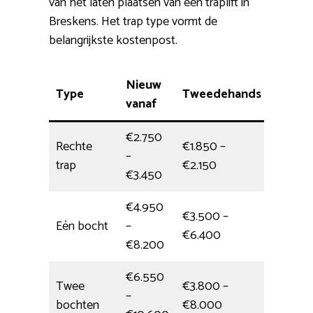
van het laten plaatsen van een traplift in
Breskens. Het trap type vormt de
belangrijkste kostenpost.
Nieuw
Type
Tweedehands
Install
vanaf
€2.750
Rechte
€1.850 –
–
1/2 dag
trap
€2.150
€3.450
€4.950
€3.500 –
Eén bocht
–
4,5 uur
€6.400
€8.200
€6.550
Twee
€3.800 –
–
6,5 uur
bochten
€8.000