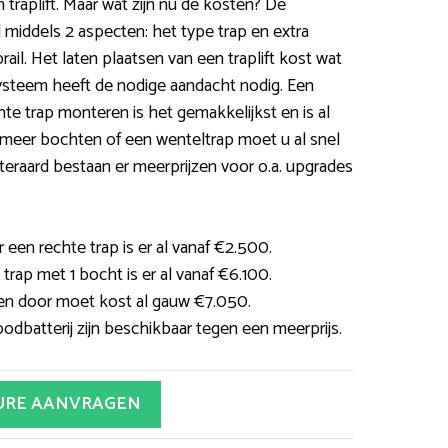
n traplift. Maar wat zijn nu de kosten? De
 middels 2 aspecten: het type trap en extra
ail. Het laten plaatsen van een traplift kost wat
systeem heeft de nodige aandacht nodig. Een
te trap monteren is het gemakkelijkst en is al
of meer bochten of een wenteltrap moet u al snel
eraard bestaan er meerprijzen voor o.a. upgrades
 een rechte trap is er al vanaf €2.500.
n trap met 1 bocht is er al vanaf €6.100.
ten door moet kost al gauw €7.050.
odbatterij zijn beschikbaar tegen een meerprijs.
URE AANVRAGEN