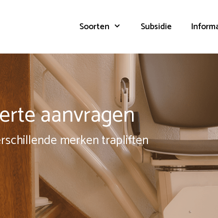
Soorten
Subsidie
Inform
fferte aanvragen
erschillende merken trapliften