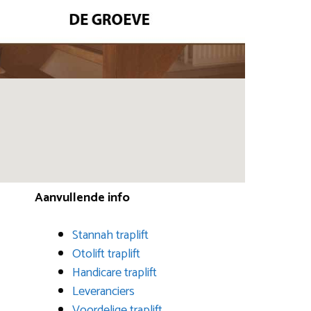
Aanvullende info
Stannah traplift
Otolift traplift
Handicare traplift
Leveranciers
Voordelige traplift