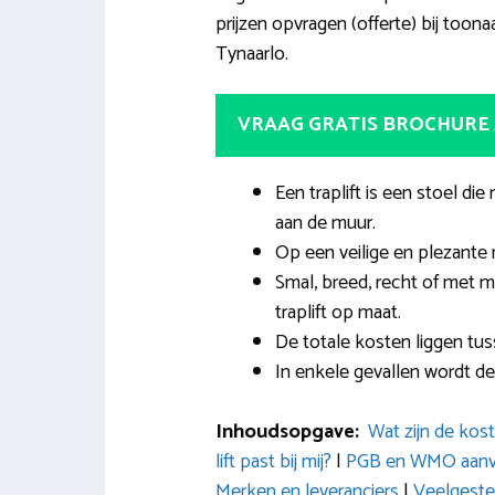
prijzen opvragen (offerte) bij toona
Tynaarlo.
VRAAG GRATIS BROCHURE
Een traplift is een stoel die 
aan de muur.
Op een veilige en plezante 
Smal, breed, recht of met m
traplift op maat.
De totale kosten liggen tu
In enkele gevallen wordt de
Inhoudsopgave:
Wat zijn de kos
lift past bij mij?
|
PGB en WMO aanvra
Merken en leveranciers
|
Veelgeste