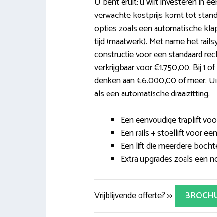
U bent eruit: u wilt investeren in ee
verwachte kostprijs komt tot stand
opties zoals een automatische klapr
tijd (maatwerk). Met name het rail
constructie voor een standaard rech
verkrijgbaar voor €1.750,00. Bij 1 
denken aan €6.000,00 of meer. Uit
als een automatische draaizitting.
Een eenvoudige traplift voor
Een rails + stoellift voor ee
Een lift die meerdere boch
Extra upgrades zoals een no
Vrijblijvende offerte? >>
BROCH