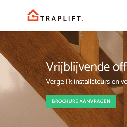
Spring
naar
inhoud
Vrijblijvende o
Vergelijk installateurs en v
BROCHURE AANVRAGEN