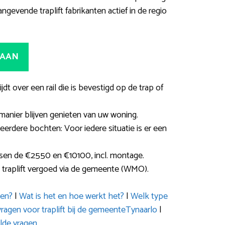
angevende traplift fabrikanten actief in de regio
 AAN
rijdt over een rail die is bevestigd op de trap of
manier blijven genieten van uw woning.
eerdere bochten: Voor iedere situatie is er een
ssen de €2550 en €10100, incl. montage.
 traplift vergoed via de gemeente (WMO).
ten?
|
Wat is het en hoe werkt het?
|
Welk type
gen voor traplift bij de gemeenteTynaarlo
|
lde vragen