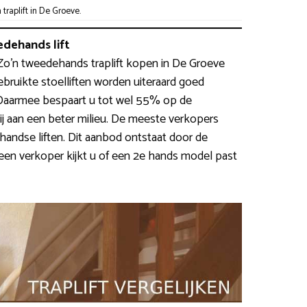
raplift in De Groeve.
dehands lift
e. Zo’n tweedehands traplift kopen in De Groeve
Gebruikte stoelliften worden uiteraard goed
. Daarmee bespaart u tot wel 55% op de
ij aan een beter milieu. De meeste verkopers
andse liften. Dit aanbod ontstaat door de
een verkoper kijkt u of een 2e hands model past