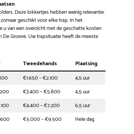
laatsen
olders. Deze lokkertjes hebben weinig relevantie.
 zomaar geschikt voor elke trap. In het
e u van een overzicht met de geschatte kosten
t in De Groeve. Uw trapsituatie heeft de meeste
f
Tweedehands
Plaatsing
.800
€1.650 – €2.100
4,5 uur
.200
€3.400 – €5.800
4,5 uur
.100
€4.400 – €7.200
6,5 uur
.600
€5.000 – €9.500
Hele dag