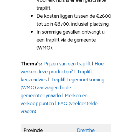
Voor elk huis is er een geschikte
traplift.
De kosten liggen tussen de €2600
tot zo’n €8700, inclusief plaatsing.
In sommige gevallen ontvangt u
een traplift via de gemeente
(WMO).
Thema’s:
Prijzen van een traplift
|
Hoe
werken deze producten?
|
Traplift
keuzeadvies
|
Traplift tegemoetkoming
(WMO) aanvragen bij de
gemeenteTynaarlo
|
Merken en
verkooppunten
|
FAQ (veelgestelde
vragen)
Provincie
Drenthe