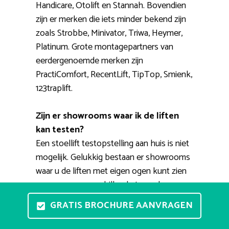
Handicare, Otolift en Stannah. Bovendien
zijn er merken die iets minder bekend zijn
zoals Strobbe, Minivator, Triwa, Heymer,
Platinum. Grote montagepartners van
eerdergenoemde merken zijn
PractiComfort, RecentLift, TipTop, Smienk,
123traplift.
Zijn er showrooms waar ik de liften
kan testen?
Een stoellift testopstelling aan huis is niet
mogelijk. Gelukkig bestaan er showrooms
waar u de liften met eigen ogen kunt zien
en waar men verschillende types kan
uittesten. Een adviseur kan u helpen met
GRATIS BROCHURE AANVRAGEN
het uitzoeken van een prettige huislift.
Voorts kunt u een afspraak maken voor