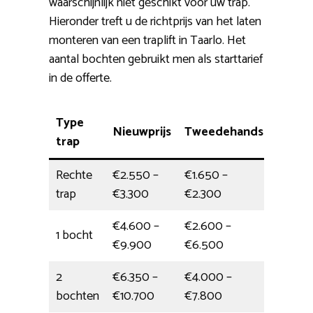
waarschijnlijk niet geschikt voor uw trap.
Hieronder treft u de richtprijs van het laten
monteren van een traplift in Taarlo. Het
aantal bochten gebruikt men als starttarief
in de offerte.
Type
Nieuwprijs
Tweedehands
Instal
trap
Rechte
€2.550 –
€1.650 –
halve 
trap
€3.300
€2.300
€4.600 –
€2.600 –
1 bocht
5 uur
€9.900
€6.500
2
€6.350 –
€4.000 –
6,5 uur
bochten
€10.700
€7.800