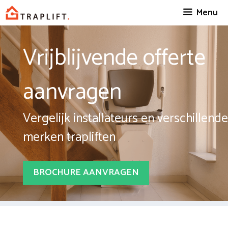
Spring
Menu
naar
inhoud
Vrijblijvende offerte
aanvragen
Vergelijk installateurs en verschillende
merken trapliften
BROCHURE AANVRAGEN