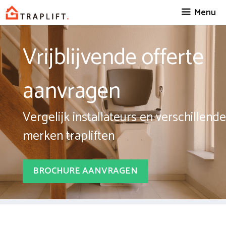
Spring
Menu
naar
inhoud
Vrijblijvende offerte
aanvragen
Vergelijk installateurs en verschillende
merken trapliften
BROCHURE AANVRAGEN