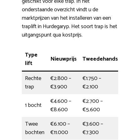
geschikt voor elke trap. In het
onderstaande overzicht vindt u de
marktprijzen van het installeren van een
traplift in Hurdegaryp. Het soort trap is het
uitgangspunt qua kostprijs.
Type
Nieuwprijs
Tweedehands
Mont
lift
Rechte
€2.800 –
€1.750 –
halve 
trap
€3.900
€2.100
€4.600 –
€2.700 –
1 bocht
5 uur
€8.600
€5.600
Twee
€6.100 –
€3.600 –
6 uur
bochten
€11.000
€7.300