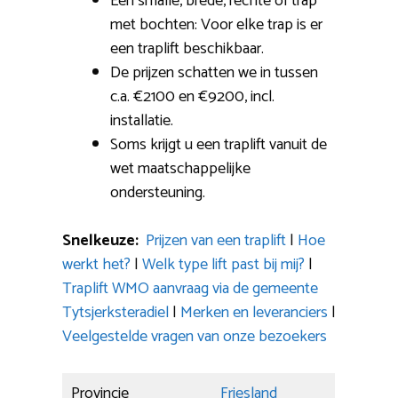
Een smalle, brede, rechte of trap
met bochten: Voor elke trap is er
een traplift beschikbaar.
De prijzen schatten we in tussen
c.a. €2100 en €9200, incl.
installatie.
Soms krijgt u een traplift vanuit de
wet maatschappelijke
ondersteuning.
Snelkeuze:
Prijzen van een traplift
|
Hoe
werkt het?
|
Welk type lift past bij mij?
|
Traplift WMO aanvraag via de gemeente
Tytsjerksteradiel
|
Merken en leveranciers
|
Veelgestelde vragen van onze bezoekers
Provincie
Friesland