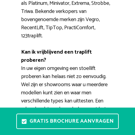
als Platinum, Minivator, Extrema, Strobbe,
Triwa. Bekende verkopers van
bovengenoemde merken zijn Vegro,
RecentLift, TipTop, PractiComfort,
123traplift.
Kan ik vrijblijvend een traplift
proberen?
In uw eigen omgeving een stoellift
proberen kan helaas niet zo eenvoudig.
Wel zijn er showrooms waar u meerdere
modellen kunt zien en waar men
verschillende types kan uittesten. Een
erkende adviseur kan u helpen met het
aanschaffen van een passende huislift.
GRATIS BROCHURE AANVRAGEN
Voorts bestaat de mogelijkheid voor een
thuisdemonstratie. Een verkoper maakt