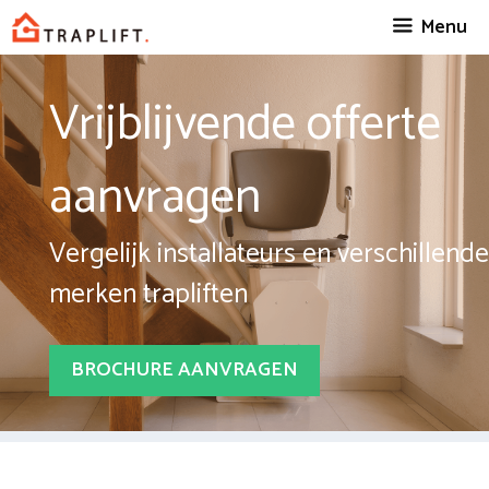
Spring
Menu
naar
inhoud
Vrijblijvende offerte
aanvragen
Vergelijk installateurs en verschillende
merken trapliften
BROCHURE AANVRAGEN