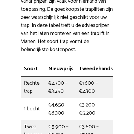
vanaf prijzen zijn vaak voor niemand van
toepassing. De goedkoopste trapliften zijn
zeer waarschijnlijk niet geschikt voor uw
trap. In deze tabel treft u de adviesprijzen
van het laten monteren van een traplift in
Vianen. Het soort trap vormt de
belangrijkste kostenpost.
Soort
Nieuwprijs
Tweedehands
Plaats
Rechte
€2.700 –
€1.600 –
4 uur
trap
€3.250
€2.300
€4.650 –
€3.200 –
1 bocht
4,5 uur
€8.300
€5.200
Twee
€5.900 –
€3.600 –
1 dag