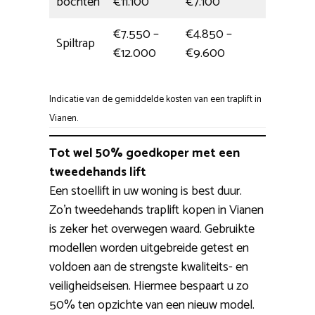
bochten
€11.100
€7.100
€7.550 –
€4.850 –
Spiltrap
6,5 uur
€12.000
€9.600
Indicatie van de gemiddelde kosten van een traplift in
Vianen.
Tot wel 50% goedkoper met een
tweedehands lift
Een stoellift in uw woning is best duur.
Zo’n tweedehands traplift kopen in Vianen
is zeker het overwegen waard. Gebruikte
modellen worden uitgebreide getest en
voldoen aan de strengste kwaliteits- en
veiligheidseisen. Hiermee bespaart u zo
50% ten opzichte van een nieuw model.