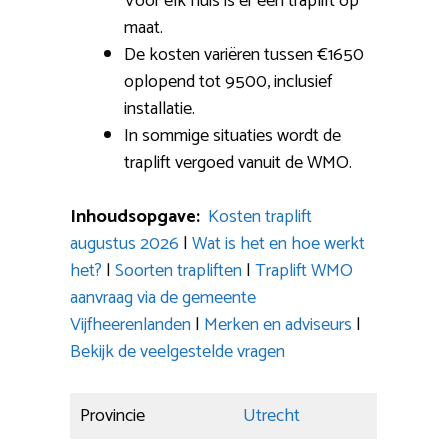
Voor elk huis is er een traplift op
maat.
De kosten variëren tussen €1650
oplopend tot 9500, inclusief
installatie.
In sommige situaties wordt de
traplift vergoed vanuit de WMO.
Inhoudsopgave:
Kosten traplift
augustus 2026
|
Wat is het en hoe werkt
het?
|
Soorten trapliften
|
Traplift WMO
aanvraag via de gemeente
Vijfheerenlanden
|
Merken en adviseurs
|
Bekijk de veelgestelde vragen
Provincie
Utrecht