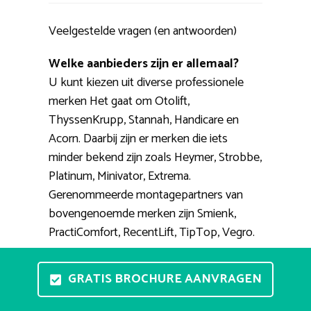
Veelgestelde vragen (en antwoorden)
Welke aanbieders zijn er allemaal?
U kunt kiezen uit diverse professionele
merken Het gaat om Otolift,
ThyssenKrupp, Stannah, Handicare en
Acorn. Daarbij zijn er merken die iets
minder bekend zijn zoals Heymer, Strobbe,
Platinum, Minivator, Extrema.
Gerenommeerde montagepartners van
bovengenoemde merken zijn Smienk,
PractiComfort, RecentLift, TipTop, Vegro.
Kan ik vrijblijvend een traplift
GRATIS BROCHURE AANVRAGEN
proberen?
Bij u thuis een stoellift uitproberen is niet