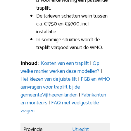
is voor elke woning een passende
traplift.
De tarieven schatten we in tussen
c.a. €1750 en €9700, incl.
installatie.
In sommige situaties wordt de
traplift vergoed vanuit de WMO.
Inhoud:
Kosten van een traplift
|
Op
welke manier werken deze modellen?
|
Het kiezen van de juiste lift
|
PGB en WMO
aanvragen voor traplift bij de
gemeenteVijfheerenlanden
|
Fabrikanten
en monteurs
|
FAQ met veelgestelde
vragen
Provincie
Utrecht