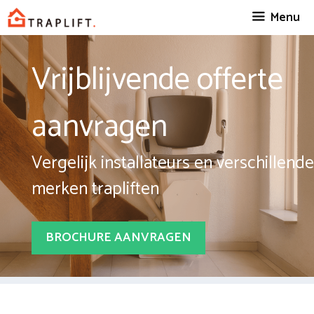
Spring
Menu
naar
inhoud
Vrijblijvende offerte
aanvragen
Vergelijk installateurs en verschillende
merken trapliften
BROCHURE AANVRAGEN