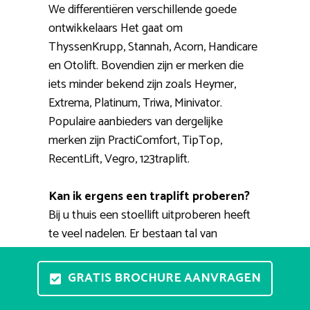
We differentiëren verschillende goede
ontwikkelaars Het gaat om
ThyssenKrupp, Stannah, Acorn, Handicare
en Otolift. Bovendien zijn er merken die
iets minder bekend zijn zoals Heymer,
Extrema, Platinum, Triwa, Minivator.
Populaire aanbieders van dergelijke
merken zijn PractiComfort, TipTop,
RecentLift, Vegro, 123traplift.
Kan ik ergens een traplift proberen?
Bij u thuis een stoellift uitproberen heeft
te veel nadelen. Er bestaan tal van
showrooms waar u heen kunt gaan voor
advies en waar u een proefrit kunt maken.
GRATIS BROCHURE AANVRAGEN
Een betrouwbare expert kan u helpen bij
het vinden van een geschikte huislift.