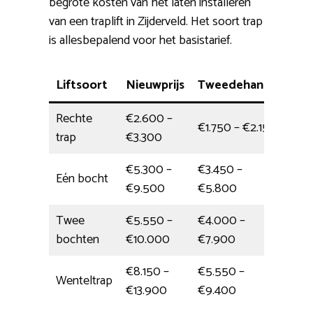
begrote kosten van het laten installeren
van een traplift in Zijderveld. Het soort trap
is allesbepalend voor het basistarief.
Liftsoort
Nieuwprijs
Tweedehands
Inst
Rechte
€2.600 –
€1.750 – €2.150
halv
trap
€3.300
€5.300 –
€3.450 –
Eén bocht
halv
€9.500
€5.800
Twee
€5.550 –
€4.000 –
6 uu
bochten
€10.000
€7.900
€8.150 –
€5.550 –
Wenteltrap
1 da
€13.900
€9.400