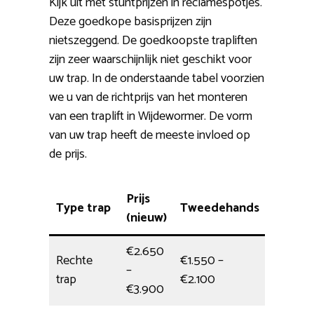
Kijk uit met stuntprijzen in reclamespotjes.
Deze goedkope basisprijzen zijn
nietszeggend. De goedkoopste trapliften
zijn zeer waarschijnlijk niet geschikt voor
uw trap. In de onderstaande tabel voorzien
we u van de richtprijs van het monteren
van een traplift in Wijdewormer. De vorm
van uw trap heeft de meeste invloed op
de prijs.
Prijs
Type trap
Tweedehands
Monta
(nieuw)
€2.650
Rechte
€1.550 –
–
1/2 dag
trap
€2.100
€3.900