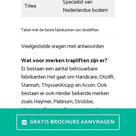
Specialist van
Triwa
Nederlandse bodem
Tabel met de beste fabrikanten van stoelliften.
Veelgestelde vragen met antwoorden
Wat voor merken trapliften zijn er?
Er bestaan een aantal betrouwbare
fabrikanten Het gaat om Handicare, Otolift,
Stannah, ThyssenKrupp en Acorn. Ook
bestaan er ook minder bekende merken
zoals Heymer, Platinum, Strobbe,
Minivator, Extrema. Gerenommeerde
(tweedehands) aanbieders van deze
GRATIS BROCHURE AANVRAGEN
modellen zijn Vegro, 123traplift, RecentLift,
Smienk, TipTop.