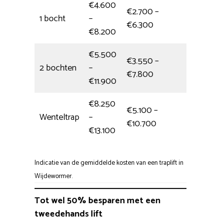
€4.600
€2.700 –
1 bocht
–
1/2 dag
€6.300
€8.200
€5.500
€3.550 –
2 bochten
–
1 dag
€7.800
€11.900
€8.250
€5.100 –
Wenteltrap
–
Eén dag
€10.700
€13.100
Indicatie van de gemiddelde kosten van een traplift in
Wijdewormer.
Tot wel 50% besparen met een
tweedehands lift