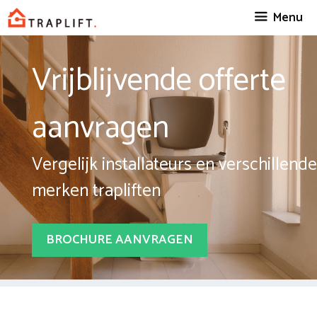
Spring
Menu
naar
inhoud
Vrijblijvende offerte
aanvragen
Vergelijk installateurs en verschillende
merken trapliften
BROCHURE AANVRAGEN