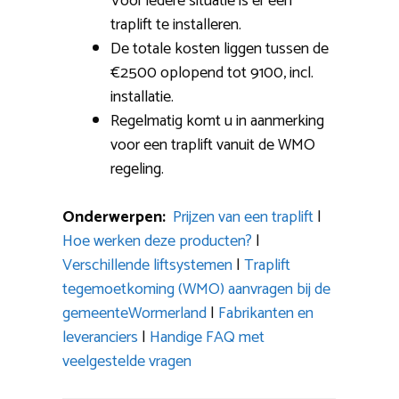
Voor iedere situatie is er een
traplift te installeren.
De totale kosten liggen tussen de
€2500 oplopend tot 9100, incl.
installatie.
Regelmatig komt u in aanmerking
voor een traplift vanuit de WMO
regeling.
Onderwerpen:
Prijzen van een traplift
|
Hoe werken deze producten?
|
Verschillende liftsystemen
|
Traplift
tegemoetkoming (WMO) aanvragen bij de
gemeenteWormerland
|
Fabrikanten en
leveranciers
|
Handige FAQ met
veelgestelde vragen