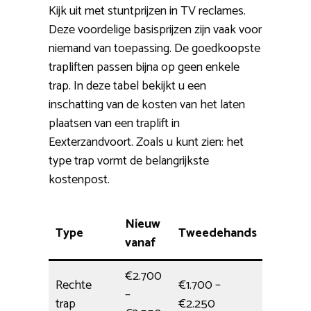
Kijk uit met stuntprijzen in TV reclames.
Deze voordelige basisprijzen zijn vaak voor
niemand van toepassing. De goedkoopste
trapliften passen bijna op geen enkele
trap. In deze tabel bekijkt u een
inschatting van de kosten van het laten
plaatsen van een traplift in
Eexterzandvoort. Zoals u kunt zien: het
type trap vormt de belangrijkste
kostenpost.
Nieuw
Type
Tweedehands
Monta
vanaf
€2.700
Rechte
€1.700 –
–
halve d
trap
€2.250