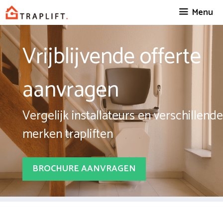
Spring
Menu
naar
inhoud
Vrijblijvende offerte
aanvragen
Vergelijk installateurs en verschillende
merken trapliften
BROCHURE AANVRAGEN