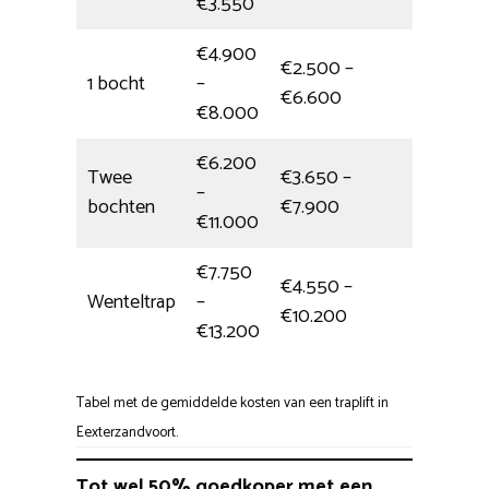
€3.550
€4.900
€2.500 –
1 bocht
–
halve d
€6.600
€8.000
€6.200
Twee
€3.650 –
–
5,5 uur
bochten
€7.900
€11.000
€7.750
€4.550 –
Wenteltrap
–
1 dag
€10.200
€13.200
Tabel met de gemiddelde kosten van een traplift in
Eexterzandvoort.
Tot wel 50% goedkoper met een