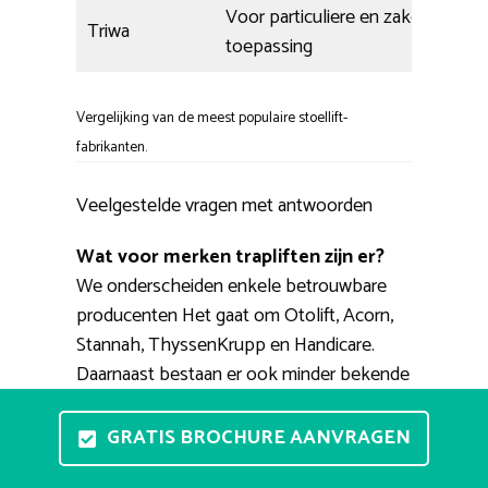
Voor particuliere en zakelijke
Triwa
toepassing
Vergelijking van de meest populaire stoellift-
fabrikanten.
Veelgestelde vragen met antwoorden
Wat voor merken trapliften zijn er?
We onderscheiden enkele betrouwbare
producenten Het gaat om Otolift, Acorn,
Stannah, ThyssenKrupp en Handicare.
Daarnaast bestaan er ook minder bekende
merken zoals Platinum, Extrema, Minivator,
Heymer, Triwa. Betrouwbare adviseurs van
GRATIS BROCHURE AANVRAGEN
merken als deze zijn 123traplift, Vegro,