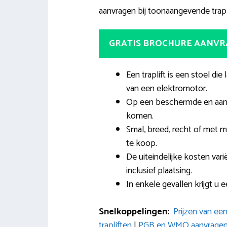
aanvragen bij toonaangevende trapli
GRATIS BROCHURE AANV
Een traplift is een stoel d
van een elektromotor.
Op een beschermde en aan
komen.
Smal, breed, recht of met me
te koop.
De uiteindelijke kosten var
inclusief plaatsing.
In enkele gevallen krijgt u 
Snelkoppelingen:
Prijzen van een 
trapliften
|
PGB en WMO aanvragen v