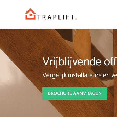
Spring
naar
inhoud
Vrijblijvende o
Vergelijk installateurs en v
BROCHURE AANVRAGEN