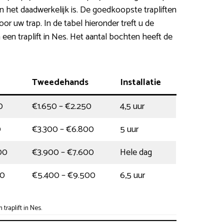
an het daadwerkelijk is. De goedkoopste trapliften
voor uw trap. In de tabel hieronder treft u de
 een traplift in Nes. Het aantal bochten heeft de
Tweedehands
Installatie
0
€1.650 – €2.250
4,5 uur
0
€3.300 – €6.800
5 uur
00
€3.900 – €7.600
Hele dag
00
€5.400 – €9.500
6,5 uur
raplift in Nes.