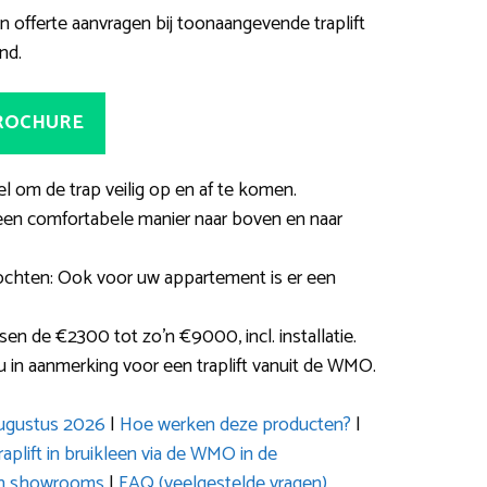
 offerte aanvragen bij toonaangevende traplift
nd.
BROCHURE
el om de trap veilig op en af te komen.
een comfortabele manier naar boven en naar
bochten: Ook voor uw appartement is er een
sen de €2300 tot zo’n €9000, incl. installatie.
 in aanmerking voor een traplift vanuit de WMO.
 augustus 2026
|
Hoe werken deze producten?
|
aplift in bruikleen via de WMO in de
en showrooms
|
FAQ (veelgestelde vragen)