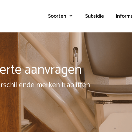
Soorten
Subsidie
Inform
fferte aanvragen
erschillende merken trapliften