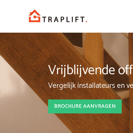
Spring
naar
inhoud
Vrijblijvende o
Vergelijk installateurs en v
BROCHURE AANVRAGEN