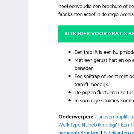
heel eenvoudig een brochure of een
fabrikanten actief in de regio Amela
KLIK HIER VOOR GRATIS 
Een traplift is een hulpmidd
Met een gerust hart en op 
beneden.
Een spiltrap of recht met 
traplift mogelijk.
De prijzen fluctueren zo tus
In sommige situaties komt u
Onderwerpen:
Tarieven traplift
Welk type lift heb ik nodig?
|
Een Tr
gemeenteAmeland
|
Fabrikanten 