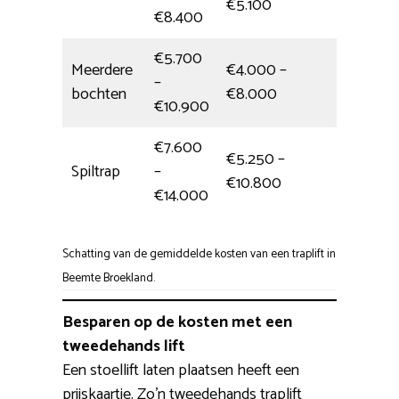
€5.100
€8.400
€5.700
Meerdere
€4.000 –
–
6,5 uur
bochten
€8.000
€10.900
€7.600
€5.250 –
Spiltrap
–
1 dag
€10.800
€14.000
Schatting van de gemiddelde kosten van een traplift in
Beemte Broekland.
Besparen op de kosten met een
tweedehands lift
Een stoellift laten plaatsen heeft een
prijskaartje. Zo’n tweedehands traplift