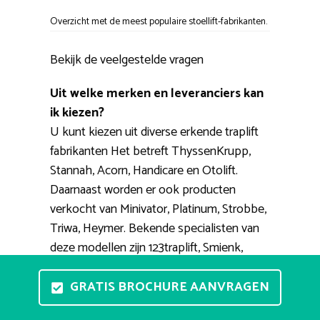
Overzicht met de meest populaire stoellift-fabrikanten.
Bekijk de veelgestelde vragen
Uit welke merken en leveranciers kan
ik kiezen?
U kunt kiezen uit diverse erkende traplift
fabrikanten Het betreft ThyssenKrupp,
Stannah, Acorn, Handicare en Otolift.
Daarnaast worden er ook producten
verkocht van Minivator, Platinum, Strobbe,
Triwa, Heymer. Bekende specialisten van
deze modellen zijn 123traplift, Smienk,
Vegro, PractiComfort, TipTop.
GRATIS BROCHURE AANVRAGEN
Kan ik vrijblijvend een traplift