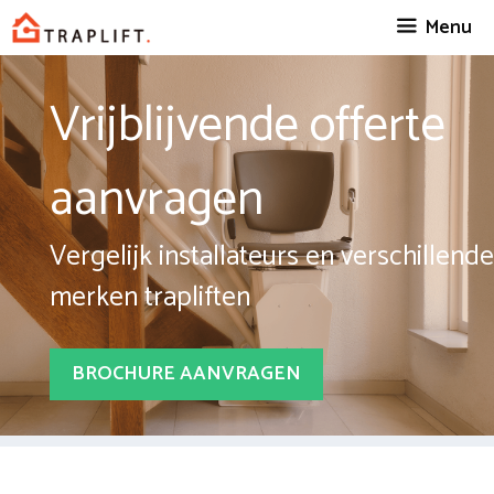
Spring
Menu
naar
inhoud
Vrijblijvende offerte
aanvragen
Vergelijk installateurs en verschillende
merken trapliften
BROCHURE AANVRAGEN