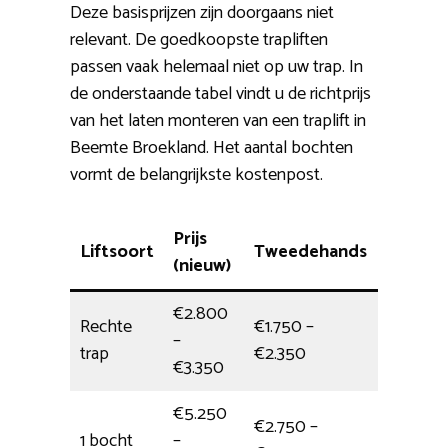
Deze basisprijzen zijn doorgaans niet
relevant. De goedkoopste trapliften
passen vaak helemaal niet op uw trap. In
de onderstaande tabel vindt u de richtprijs
van het laten monteren van een traplift in
Beemte Broekland. Het aantal bochten
vormt de belangrijkste kostenpost.
Prijs
Liftsoort
Tweedehands
Installa
(nieuw)
€2.800
Rechte
€1.750 –
–
4,5 uur
trap
€2.350
€3.350
€5.250
€2.750 –
1 bocht
–
5 uur