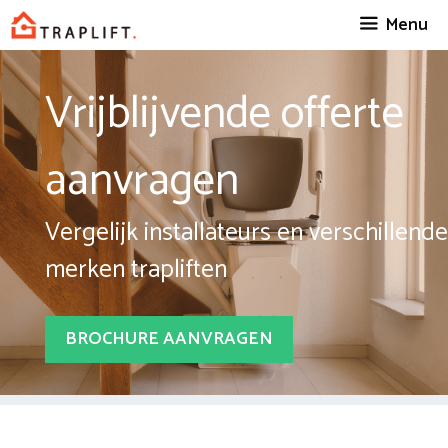
Spring
Menu
naar
inhoud
Vrijblijvende offerte
aanvragen
Vergelijk installateurs en verschillende
merken trapliften
BROCHURE AANVRAGEN