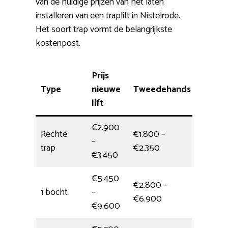
van de huidige prijzen van het laten
installeren van een traplift in Nistelrode.
Het soort trap vormt de belangrijkste
kostenpost.
Prijs
Type
nieuwe
Tweedehands
Install
lift
€2.900
Rechte
€1.800 –
–
3,5 uur
trap
€2.350
€3.450
€5.450
€2.800 –
1 bocht
–
4,5 uur
€6.900
€9.600