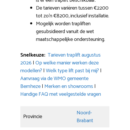
is er een traplift beschikbaar.
De tarieven variëren tussen €2200
tot zo’n €8200, inclusief installatie.
Mogelijk worden trapliften
gesubsidieerd vanuit de wet
maatschappelijke ondersteuning.
Snelkeuze:
Tarieven traplift augustus
2026
|
Op welke manier werken deze
modellen?
|
Welk type lift past bij mij?
|
Aanvraag via de WMO gemeente
Bernheze
|
Merken en showrooms
|
Handige FAQ met veelgestelde vragen
Noord-
Provincie
Brabant