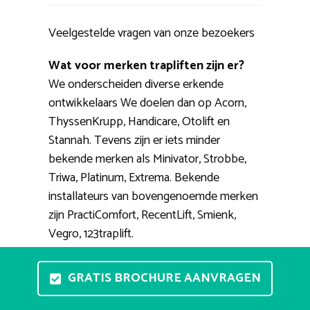
Veelgestelde vragen van onze bezoekers
Wat voor merken trapliften zijn er?
We onderscheiden diverse erkende
ontwikkelaars We doelen dan op Acorn,
ThyssenKrupp, Handicare, Otolift en
Stannah. Tevens zijn er iets minder
bekende merken als Minivator, Strobbe,
Triwa, Platinum, Extrema. Bekende
installateurs van bovengenoemde merken
zijn PractiComfort, RecentLift, Smienk,
Vegro, 123traplift.
Kan ik ergens een traplift proberen?
GRATIS BROCHURE AANVRAGEN
In uw eigen omgeving een stoellift
proberen heeft te veel nadelen. Er bestaan