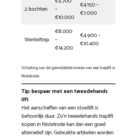
€5.700
€4.150 –
2 bochten
–
1 dag
€7.000
€10.000
€8.000
€4.900 –
Wenteltrap
–
Hele d
€10.400
€14.200
Schatting van de gemiddelde kosten van een traplift in
Nistelrode.
Tip: bespaar met een tweedehands
lift
Het aanschaffen van een stoellift is
behoorlijk duur. Zo’n tweedehands traplift
kopen in Nistelrode kan dan een goed
alternatief zijn. Gebruikte artikelen worden