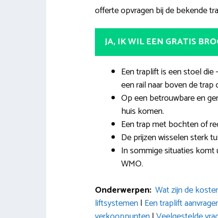
offerte opvragen bij de bekende trap
JA, IK WIL EEN GRATIS BR
Een traplift is een stoel d
een rail naar boven de trap 
Op een betrouwbare en gema
huis komen.
Een trap met bochten of rech
De prijzen wisselen sterk tu
In sommige situaties komt u
WMO.
Onderwerpen:
Wat zijn de koste
liftsystemen
|
Een traplift aanvrag
verkooppunten
|
Veelgestelde vra