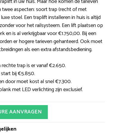
traplift in uw huis. Maar hoe komen de tarieven
an twee aspecten: soort trap (recht of met
e stoel. Een traplift installeren in huis is altijd
zonder voor het railsysteem. Een lift plaatsen op
 en is al verkrijgbaar voor €1.750,00. Bij een
worden er hogere tarieven gehanteerd. Ook moet
breidingen als een extra afstandsbediening.
 rechte trap is er vanaf €2.650.
start bij €5.850.
en door moet kost al snel €7.300.
lank met LED verlichting zijn exclusief.
URE AANVRAGEN
elijken