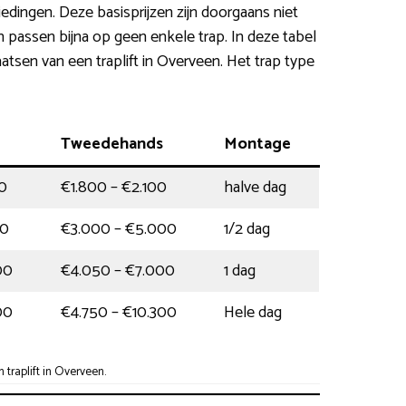
iedingen. Deze basisprijzen zijn doorgaans niet
n passen bijna op geen enkele trap. In deze tabel
laatsen van een traplift in Overveen. Het trap type
Tweedehands
Montage
0
€1.800 – €2.100
halve dag
00
€3.000 – €5.000
1/2 dag
00
€4.050 – €7.000
1 dag
00
€4.750 – €10.300
Hele dag
traplift in Overveen.