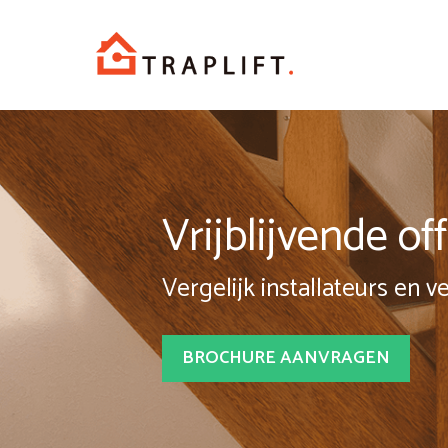
Spring
naar
inhoud
Vrijblijvende o
Vergelijk installateurs en v
BROCHURE AANVRAGEN