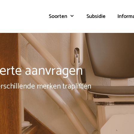
Soorten
Subsidie
Inform
fferte aanvragen
erschillende merken trapliften