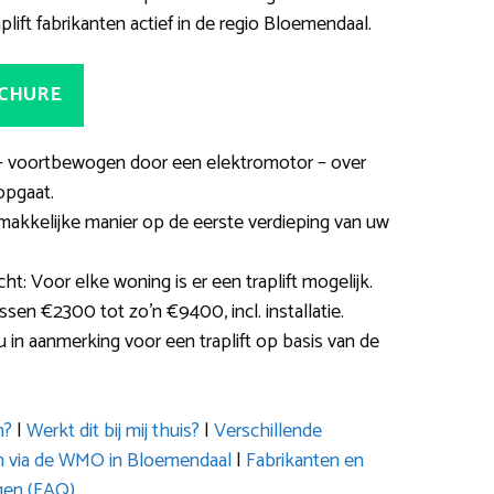
lift fabrikanten actief in de regio Bloemendaal.
OCHURE
ie – voortbewogen door een elektromotor – over
opgaat.
kkelijke manier op de eerste verdieping van uw
t: Voor elke woning is er een traplift mogelijk.
ssen €2300 tot zo’n €9400, incl. installatie.
 in aanmerking voor een traplift op basis van de
n?
|
Werkt dit bij mij thuis?
|
Verschillende
en via de WMO in Bloemendaal
|
Fabrikanten en
gen (FAQ)