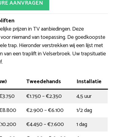
URE AANVRAGEN
liften
lijke prijzen in TV aanbiedingen. Deze
aak voor niemand van toepassing. De goedkoopste
le trap. Hieronder verstrekken wij een lijst met
n van een traplift in Velserbroek. Uw trapsituatie
f.
uw)
Tweedehands
Installatie
€3.750
€1.750 – €2.350
4,5 uur
 €8.800
€2.900 – €6.100
1/2 dag
€10.200
€4.450 – €7.600
1 dag