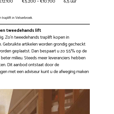
€12.100
€5.200 – €10.700
6,5 uur
raplift in Velserbroek.
n tweedehands lift
ijzig. Zo’n tweedehands traplift kopen in
jn. Gebruikte artikelen worden grondig gecheckt
worden geplaatst. Dan bespaart u zo 55% op de
n beter milieu. Steeds meer leveranciers hebben
ten. Dit aanbod ontstaat door de
ggen met een adviseur kunt u de afweging maken