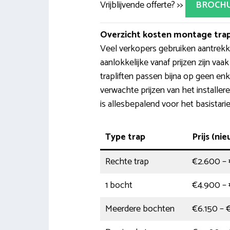
Vrijblijvende offerte? >>
BROCH
Overzicht kosten montage trap
Veel verkopers gebruiken aantrekke
aanlokkelijke vanaf prijzen zijn v
trapliften passen bijna op geen enke
verwachte prijzen van het installere
is allesbepalend voor het basistarie
Type trap
Prijs (nie
Rechte trap
€2.600 – 
1 bocht
€4.900 –
Meerdere bochten
€6.150 – 