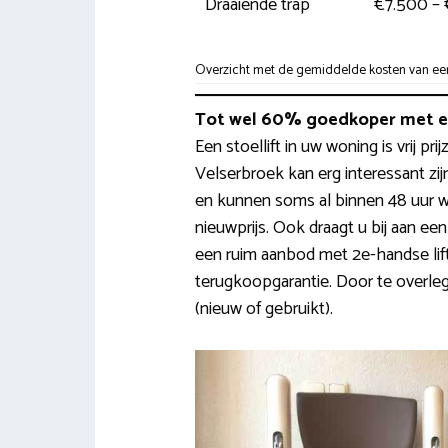
Draaiende trap
€7.500 – 
Overzicht met de gemiddelde kosten van een t
Tot wel 60% goedkoper met ee
Een stoellift in uw woning is vrij pr
Velserbroek kan erg interessant zi
en kunnen soms al binnen 48 uur 
nieuwprijs. Ook draagt u bij aan ee
een ruim aanbod met 2e-handse lif
terugkoopgarantie. Door te overle
(nieuw of gebruikt).