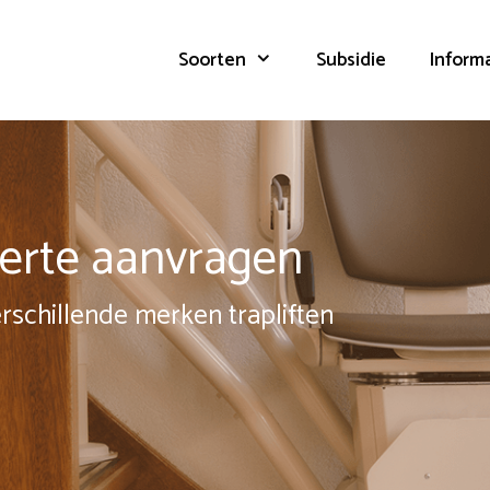
Soorten
Subsidie
Inform
fferte aanvragen
erschillende merken trapliften