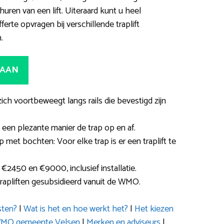
ren van een lift. Uiteraard kunt u heel
rte opvragen bij verschillende traplift
.
 AAN
 zich voortbeweegt langs rails die bevestigd zijn
 een plezante manier de trap op en af.
ap met bochten: Voor elke trap is er een traplift te
€2450 en €9000, inclusief installatie.
rapliften gesubsidieerd vanuit de WMO.
sten?
|
Wat is het en hoe werkt het?
|
Het kiezen
 WMO gemeente Velsen
|
Merken en adviseurs
|