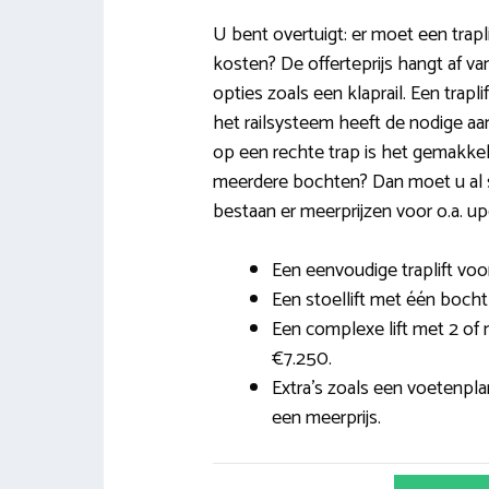
U bent overtuigt: er moet een trapl
kosten? De offerteprijs hangt af v
opties zoals een klaprail. Een trapli
het railsysteem heeft de nodige aa
op een rechte trap is het gemakkel
meerdere bochten? Dan moet u al 
bestaan er meerprijzen voor o.a. upg
Een eenvoudige traplift voor
Een stoellift met één bocht
Een complexe lift met 2 of
€7.250.
Extra’s zoals een voetenpla
een meerprijs.