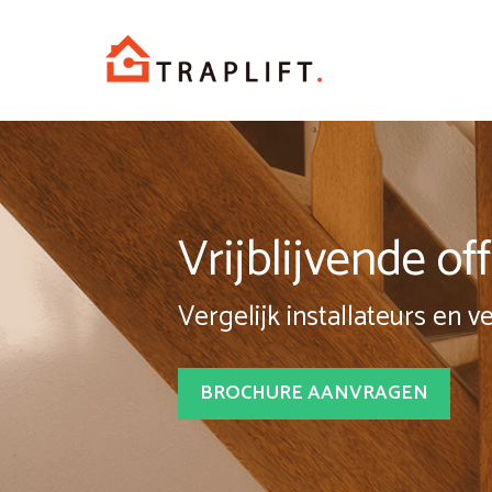
Spring
naar
inhoud
Vrijblijvende o
Vergelijk installateurs en v
BROCHURE AANVRAGEN