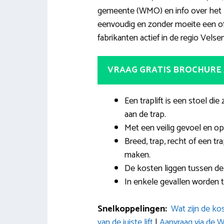
gemeente (WMO) en info over het hu
eenvoudig en zonder moeite een offe
fabrikanten actief in de regio Velsen
VRAAG GRATIS BROCHURE
Een traplift is een stoel die
aan de trap.
Met een veilig gevoel en op
Breed, trap, recht of een tr
maken.
De kosten liggen tussen de 
In enkele gevallen worden t
Snelkoppelingen:
Wat zijn de ko
van de juiste lift
|
Aanvraag via de