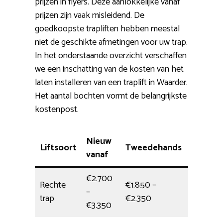
prijzen in flyers. Deze aanlokkelijke vanaf
prijzen zijn vaak misleidend. De
goedkoopste trapliften hebben meestal
niet de geschikte afmetingen voor uw trap.
In het onderstaande overzicht verschaffen
we een inschatting van de kosten van het
laten installeren van een traplift in Waarder.
Het aantal bochten vormt de belangrijkste
kostenpost.
Nieuw
Liftsoort
Tweedehands
Plaatsi
vanaf
€2.700
Rechte
€1.850 –
–
4 uur
trap
€2.350
€3.350