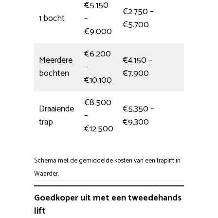
€5.150
€2.750 –
1 bocht
–
1/2 dag
€5.700
€9.000
€6.200
Meerdere
€4.150 –
–
6 uur
bochten
€7.900
€10.100
€8.500
Draaiende
€5.350 –
–
5,5 uur
trap
€9.300
€12.500
Schema met de gemiddelde kosten van een traplift in
Waarder.
Goedkoper uit met een tweedehands
lift