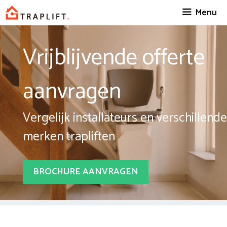
Spring
Menu
naar
inhoud
Vrijblijvende offerte
aanvragen
Vergelijk installateurs en verschillende
merken trapliften
BROCHURE AANVRAGEN