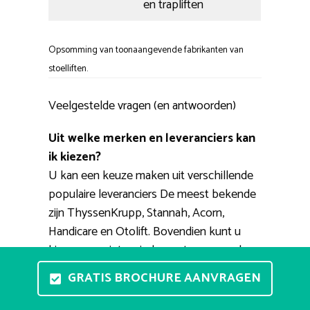
en trapliften
Opsomming van toonaangevende fabrikanten van
stoelliften.
Veelgestelde vragen (en antwoorden)
Uit welke merken en leveranciers kan
ik kiezen?
U kan een keuze maken uit verschillende
populaire leveranciers De meest bekende
zijn ThyssenKrupp, Stannah, Acorn,
Handicare en Otolift. Bovendien kunt u
kiezen voor iets minder grote namen als
Triwa, Strobbe, Extrema, Heymer,
GRATIS BROCHURE AANVRAGEN
Minivator. Betrouwbare adviseurs van de
genoemde merken zijn RecentLift,