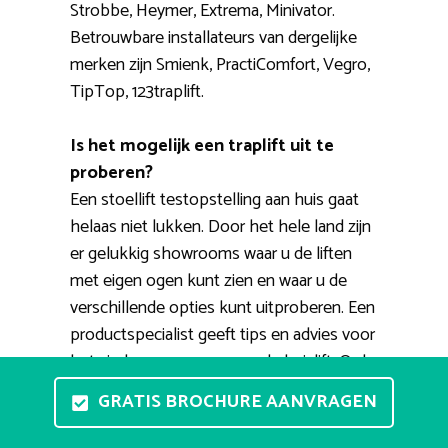
Strobbe, Heymer, Extrema, Minivator.
Betrouwbare installateurs van dergelijke
merken zijn Smienk, PractiComfort, Vegro,
TipTop, 123traplift.
Is het mogelijk een traplift uit te
proberen?
Een stoellift testopstelling aan huis gaat
helaas niet lukken. Door het hele land zijn
er gelukkig showrooms waar u de liften
met eigen ogen kunt zien en waar u de
verschillende opties kunt uitproberen. Een
productspecialist geeft tips en advies voor
het vinden van een passende huislift. Ook
bestaat de mogelijkheid voor een
GRATIS BROCHURE AANVRAGEN
thuisdemonstratie. Een expert brengt u
persoonlijk een bezoek om de situatie te