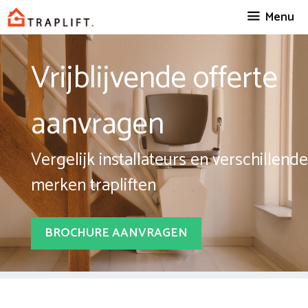
Spring
Menu
naar
inhoud
Vrijblijvende offerte
aanvragen
Vergelijk installateurs en verschillende
merken trapliften
BROCHURE AANVRAGEN