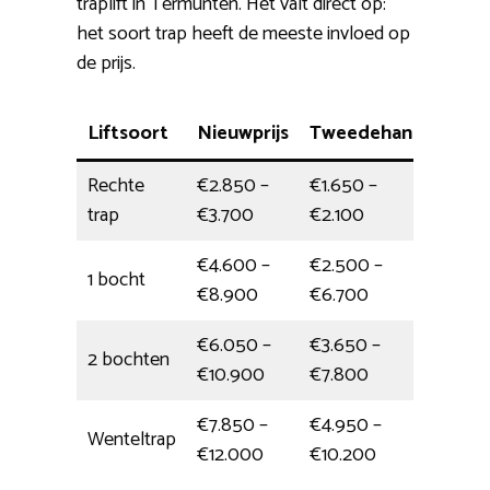
traplift in Termunten. Het valt direct op:
het soort trap heeft de meeste invloed op
de prijs.
Liftsoort
Nieuwprijs
Tweedehands
Mon
Rechte
€2.850 –
€1.650 –
4,5 
trap
€3.700
€2.100
€4.600 –
€2.500 –
1 bocht
4,5 
€8.900
€6.700
€6.050 –
€3.650 –
2 bochten
6,5 
€10.900
€7.800
€7.850 –
€4.950 –
Wenteltrap
6 uu
€12.000
€10.200