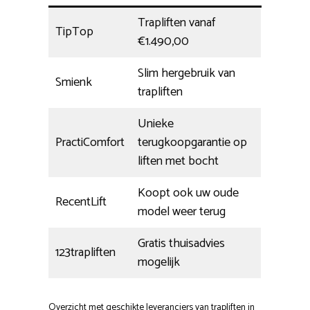
Trapliften vanaf
TipTop
€1.490,00
Slim hergebruik van
Smienk
trapliften
Unieke
PractiComfort
terugkoopgarantie op
liften met bocht
Koopt ook uw oude
RecentLift
model weer terug
Gratis thuisadvies
123trapliften
mogelijk
Overzicht met geschikte leveranciers van trapliften in