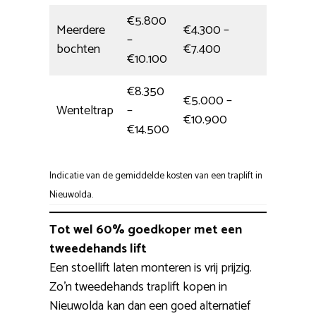
€5.800
Meerdere
€4.300 –
–
5,5 uur
bochten
€7.400
€10.100
€8.350
€5.000 –
Wenteltrap
–
1 dag
€10.900
€14.500
Indicatie van de gemiddelde kosten van een traplift in
Nieuwolda.
Tot wel 60% goedkoper met een
tweedehands lift
Een stoellift laten monteren is vrij prijzig.
Zo’n tweedehands traplift kopen in
Nieuwolda kan dan een goed alternatief