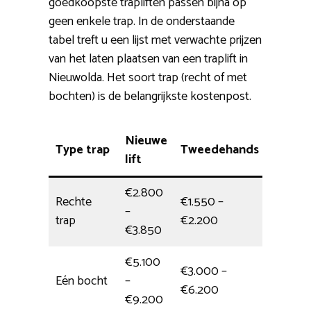
goedkoopste trapliften passen bijna op
geen enkele trap. In de onderstaande
tabel treft u een lijst met verwachte prijzen
van het laten plaatsen van een traplift in
Nieuwolda. Het soort trap (recht of met
bochten) is de belangrijkste kostenpost.
Nieuwe
Type trap
Tweedehands
Plaats
lift
€2.800
Rechte
€1.550 –
–
4,5 uur
trap
€2.200
€3.850
€5.100
€3.000 –
Eén bocht
–
Dagdee
€6.200
€9.200