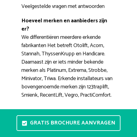
Veelgestelde vragen met antwoorden
Hoeveel merken en aanbieders zijn
er?
We differentiëren meerdere erkende
fabrikanten Het betreft Otolift, Acorn,
Stannah, ThyssenKrupp en Handicare.
Daarnaast zijn er iets minder bekende
merken als Platinum, Extrema, Strobbe,
Minivator, Triwa. Erkende installateurs van
bovengenoemde merken zijn 123traplift,
Smienk, RecentLift, Vegro, PractiComfort.
Zijn er showrooms waar ik de liften
kan testen?
GRATIS BROCHURE AANVRAGEN
In uw eigen omgeving een stoellift
proberen is niet haalbaar. Wel zijn er