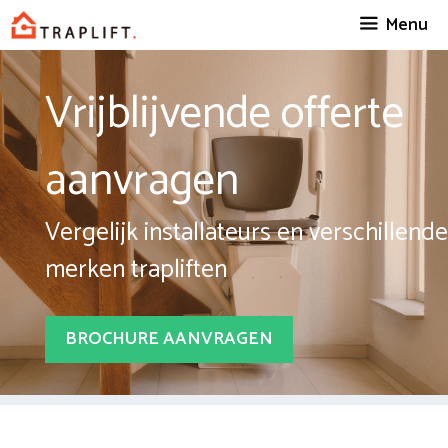
Spring
Menu
naar
inhoud
Vrijblijvende offerte
aanvragen
Vergelijk installateurs en verschillende
merken trapliften
BROCHURE AANVRAGEN