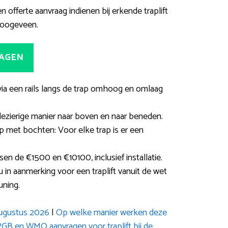
 offerte aanvraag indienen bij erkende traplift
Hoogeveen.
RAGEN
e via een rails langs de trap omhoog en omlaag
ezierige manier naar boven en naar beneden.
ap met bochten: Voor elke trap is er een
sen de €1500 en €10100, inclusief installatie.
in aanmerking voor een traplift vanuit de wet
uning.
 augustus 2026
|
Op welke manier werken deze
GB en WMO aanvragen voor traplift bij de