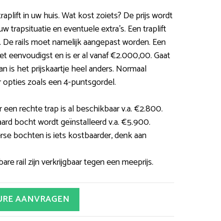
raplift in uw huis. Wat kost zoiets? De prijs wordt
w trapsituatie en eventuele extra’s. Een traplift
k. De rails moet namelijk aangepast worden. Een
het eenvoudigst en is er al vanaf €2.000,00. Gaat
n is het prijskaartje heel anders. Normaal
r opties zoals een 4-puntsgordel.
 een rechte trap is al beschikbaar v.a. €2.800.
aard bocht wordt geïnstalleerd v.a. €5.900.
erse bochten is iets kostbaarder, denk aan
are rail zijn verkrijgbaar tegen een meeprijs.
URE AANVRAGEN