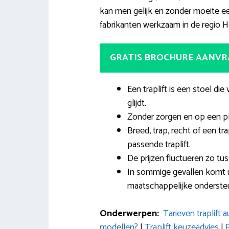
kan men gelijk en zonder moeite een
fabrikanten werkzaam in de regio 
GRATIS BROCHURE AANV
Een traplift is een stoel di
glijdt.
Zonder zorgen en op een pl
Breed, trap, recht of een tr
passende traplift.
De prijzen fluctueren zo tus
In sommige gevallen komt u 
maatschappelijke onderste
Onderwerpen:
Tarieven traplift
modellen?
|
Traplift keuzeadvies
|
P