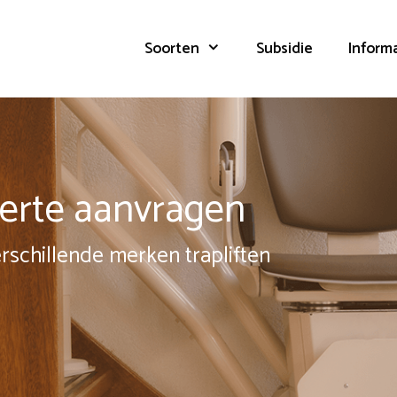
Soorten
Subsidie
Inform
fferte aanvragen
erschillende merken trapliften