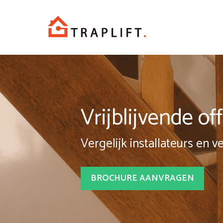
Spring
naar
inhoud
Vrijblijvende o
Vergelijk installateurs en v
BROCHURE AANVRAGEN