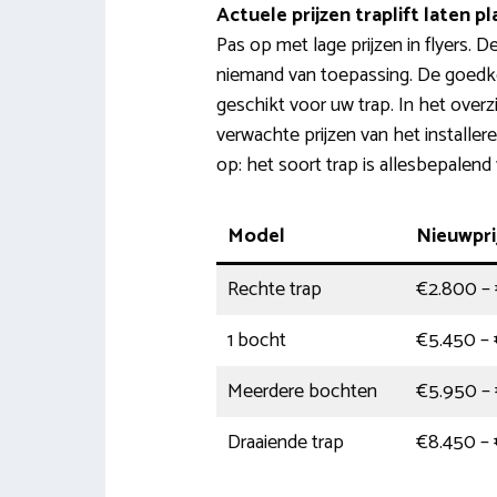
Actuele prijzen traplift laten p
Pas op met lage prijzen in flyers. D
niemand van toepassing. De goedkoop
geschikt voor uw trap. In het overz
verwachte prijzen van het installere
op: het soort trap is allesbepalend 
Model
Nieuwpri
Rechte trap
€2.800 –
1 bocht
€5.450 –
Meerdere bochten
€5.950 –
Draaiende trap
€8.450 – 