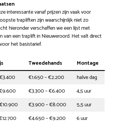
laatsen
eze interessante vanaf prijzen zijn vaak voor
ste trapliften zijn waarschijnlijk niet zo
icht hieronder verschaffen we een lijst met
n van een traplift in Nieuweroord. Het valt direct
voor het basistarief.
js
Tweedehands
Montage
 €3.400
€1.650 – €2.200
halve dag
 €9.600
€3.300 – €6.400
4,5 uur
 €10.900
€3.900 – €8.000
5,5 uur
€12.700
€4.650 – €9.200
6 uur