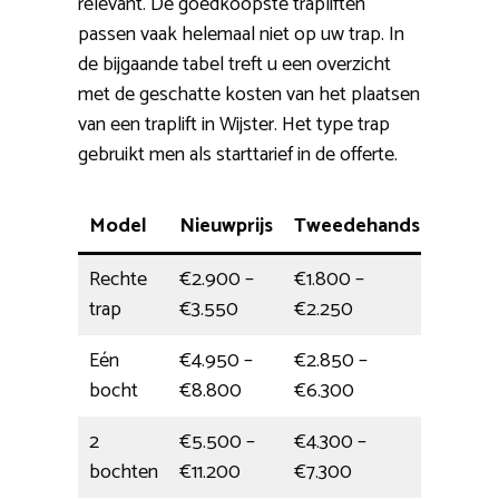
relevant. De goedkoopste trapliften
passen vaak helemaal niet op uw trap. In
de bijgaande tabel treft u een overzicht
met de geschatte kosten van het plaatsen
van een traplift in Wijster. Het type trap
gebruikt men als starttarief in de offerte.
Model
Nieuwprijs
Tweedehands
Mont
Rechte
€2.900 –
€1.800 –
4,5 uur
trap
€3.550
€2.250
Eén
€4.950 –
€2.850 –
halve 
bocht
€8.800
€6.300
2
€5.500 –
€4.300 –
Hele d
bochten
€11.200
€7.300