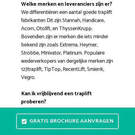
Welke merken en leveranciers zijn er?
We differentiëren een aantal goede traplift
fabrikanten Dit zijn Stannah, Handicare,
Acorn, Otolift, en ThyssenKrupp.
Bovendien zijn er merken die iets minder
bekend zijn zoals Extrema, Heymer,
Strobbe, Minivator, Platinum. Populaire
wederverkopers van dergelijke merken zijn
123traplift, TipTop, RecentLift, Smienk,
Vegro.
Kan ik vrijblijvend een traplift
proberen?
Vrijblijvend een stoellift testen in uw
woning kan helaas niet zo eenvoudig. Wel
GRATIS BROCHURE AANVRAGEN
zijn er showrooms voor directe tips /
adviezen en waar u de diverse types zelf