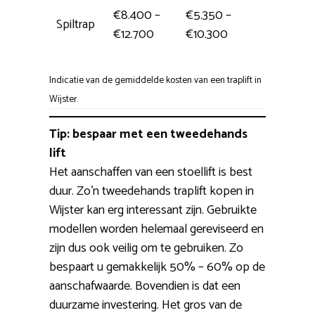
€8.400 –
€5.350 –
Spiltrap
Eén da
€12.700
€10.300
Indicatie van de gemiddelde kosten van een traplift in
Wijster.
Tip: bespaar met een tweedehands
lift
Het aanschaffen van een stoellift is best
duur. Zo’n tweedehands traplift kopen in
Wijster kan erg interessant zijn. Gebruikte
modellen worden helemaal gereviseerd en
zijn dus ook veilig om te gebruiken. Zo
bespaart u gemakkelijk 50% – 60% op de
aanschafwaarde. Bovendien is dat een
duurzame investering. Het gros van de