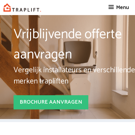
Spring
Menu
naar
inhoud
Vrijblijvende offerte
aanvragen
Vergelijk installateurs en verschillende
merken trapliften
BROCHURE AANVRAGEN