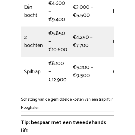
€4.600
Eén
€3.000 –
–
halve dag
bocht
€5.500
€9.400
€5.850
2
€4.250 –
–
6,5 uur
bochten
€7.700
€10.600
€8.100
€5.200 –
Spiltrap
–
6 uur
€9.500
€12.900
Schatting van de gemiddelde kosten van een traplift in
Hooghalen.
Tip: bespaar met een tweedehands
lift