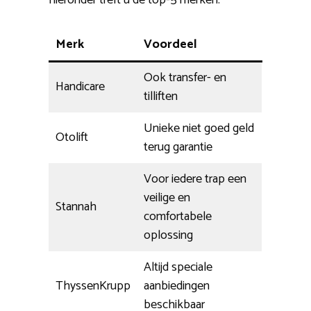
hieronder treft u de top-5 merken.
Merk
Voordeel
Ook transfer- en
Handicare
tilliften
Unieke niet goed geld
Otolift
terug garantie
Voor iedere trap een
veilige en
Stannah
comfortabele
oplossing
Altijd speciale
ThyssenKrupp
aanbiedingen
beschikbaar