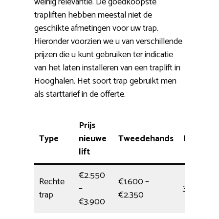
weinig relevantie. De goedkoopste
trapliften hebben meestal niet de
geschikte afmetingen voor uw trap.
Hieronder voorzien we u van verschillende
prijzen die u kunt gebruiken ter indicatie
van het laten installeren van een traplift in
Hooghalen. Het soort trap gebruikt men
als starttarief in de offerte.
Prijs
Type
nieuwe
Tweedehands
Installat
lift
€2.550
Rechte
€1.600 –
–
3,5 uur
trap
€2.350
€3.900