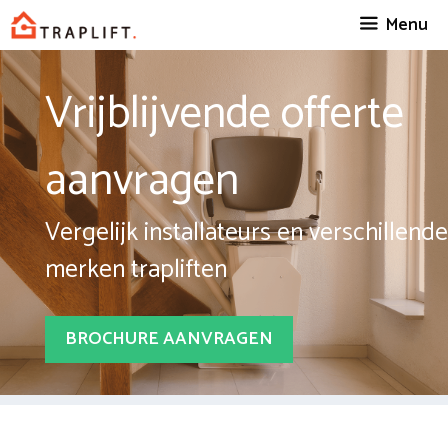
Spring
Menu
naar
inhoud
Vrijblijvende offerte
aanvragen
Vergelijk installateurs en verschillende
merken trapliften
BROCHURE AANVRAGEN