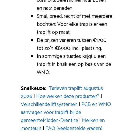
comfortabele manier naar boven
en naar beneden.
Smal, breed, recht of met meerdere
bochten: Voor elke trap is er een
traplift op maat.
De prijzen variëren tussen €1700
tot zo’n €8900, incl. plaatsing.
In sommige situaties krijgt u een
traplift in bruikleen op basis van de
WMO.
Snelkeuze:
Tarieven traplift augustus
2026
|
Hoe werken deze producten?
|
Verschillende liftsystemen
|
PGB en WMO
aanvragen voor traplift bij de
gemeenteMidden-Drenthe
|
Merken en
monteurs
|
FAQ (veelgestelde vragen)