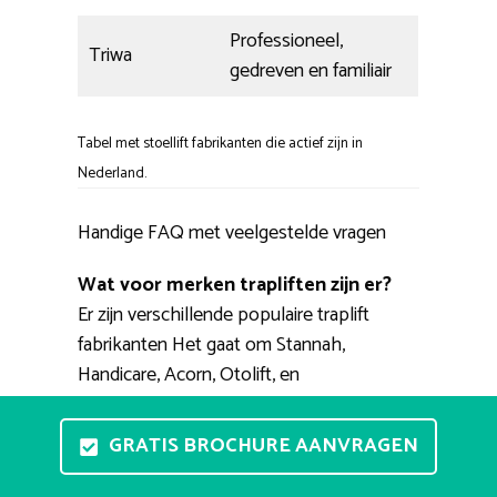
Professioneel,
Triwa
gedreven en familiair
Tabel met stoellift fabrikanten die actief zijn in
Nederland.
Handige FAQ met veelgestelde vragen
Wat voor merken trapliften zijn er?
Er zijn verschillende populaire traplift
fabrikanten Het gaat om Stannah,
Handicare, Acorn, Otolift, en
ThyssenKrupp. Verder zijn er iets minder
bekende merken als Extrema, Heymer,
GRATIS BROCHURE AANVRAGEN
Triwa, Minivator, Platinum. Populaire
verkopers van eerdergenoemde merken