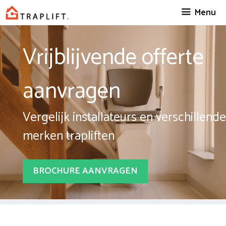
Spring
Menu
naar
inhoud
Vrijblijvende offerte
aanvragen
Vergelijk installateurs en verschillende
merken trapliften
BROCHURE AANVRAGEN