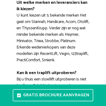
Uit welke merken en leveranciers kan
ik kiezen?
U kunt kiezen uit 5 bekende merken Het
gaat om Stannah, Handicare, Acorn, Otolift,
en ThyssenKrupp. Verder zijn er nog wat
minder bekende merken als Heymer,
Minivator, Triwa, Strobbe, Platinum.
Erkende wederverkopers van deze
modellen zijn RecentLift, Vegro, 123traplift,
PractiComfort, Smienk.
Kan ik een traplift uitproberen?
Bij u thuis een stoellift uitproberen is niet
haalbaar. Gelukkig bestaan er showrooms
waar u meerdere modellen kunt zien en
GRATIS BROCHURE AANVRAGEN
waar u verschillende opties kunt
uitproberen. Een ervaren adviseur helpt u