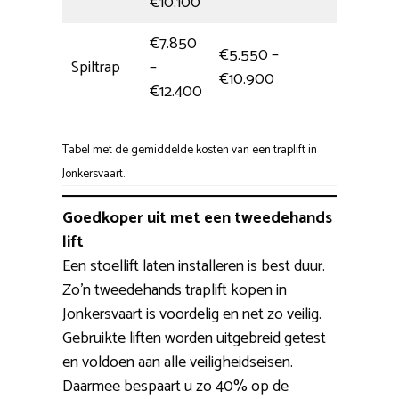
€10.100
€7.850
€5.550 –
Spiltrap
–
Hele dag
€10.900
€12.400
Tabel met de gemiddelde kosten van een traplift in
Jonkersvaart.
Goedkoper uit met een tweedehands
lift
Een stoellift laten installeren is best duur.
Zo’n tweedehands traplift kopen in
Jonkersvaart is voordelig en net zo veilig.
Gebruikte liften worden uitgebreid getest
en voldoen aan alle veiligheidseisen.
Daarmee bespaart u zo 40% op de