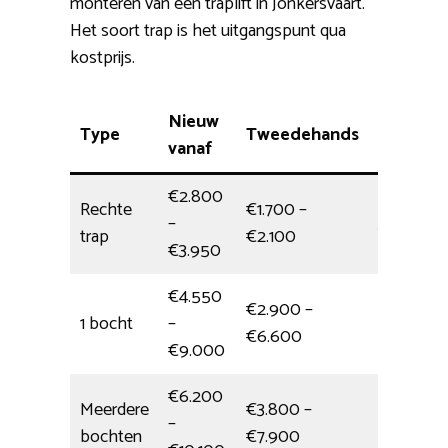
monteren van een traplift in Jonkersvaart.
Het soort trap is het uitgangspunt qua
kostprijs.
Nieuw
Type
Tweedehands
Montag
vanaf
€2.800
Rechte
€1.700 –
–
3,5 uur
trap
€2.100
€3.950
€4.550
€2.900 –
1 bocht
–
5 uur
€6.600
€9.000
€6.200
Meerdere
€3.800 –
–
Hele dag
bochten
€7.900