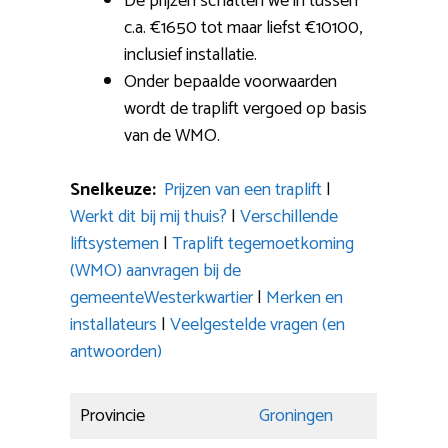
De prijzen schatten we in tussen
c.a. €1650 tot maar liefst €10100,
inclusief installatie.
Onder bepaalde voorwaarden
wordt de traplift vergoed op basis
van de WMO.
Snelkeuze:
Prijzen van een traplift
|
Werkt dit bij mij thuis?
|
Verschillende
liftsystemen
|
Traplift tegemoetkoming
(WMO) aanvragen bij de
gemeenteWesterkwartier
|
Merken en
installateurs
|
Veelgestelde vragen (en
antwoorden)
Provincie
Groningen