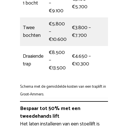
1 bocht
–
Dagdeel
€5.700
€9.100
€5.800
Twee
€3.800 –
–
1 dag
bochten
€7.700
€10.600
€8.500
Draaiende
€4.650 –
–
5,5 uur
trap
€10.300
€13.500
Schema met de gemiddelde kosten van een traplift in
Groot-Ammers.
Bespaar tot 50% met een
tweedehands lift
Het laten installeren van een stoellift is