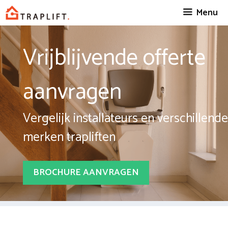
Spring
Menu
naar
inhoud
Vrijblijvende offerte
aanvragen
Vergelijk installateurs en verschillende
merken trapliften
BROCHURE AANVRAGEN