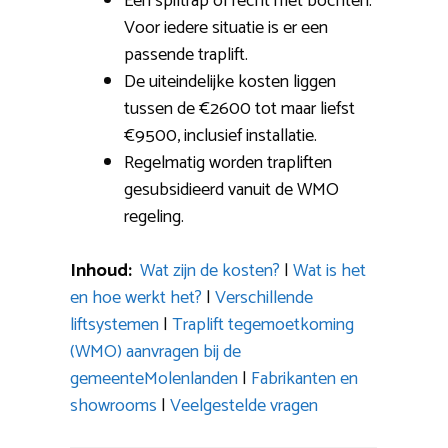
Een spiltrap of recht met bochten:
Voor iedere situatie is er een
passende traplift.
De uiteindelijke kosten liggen
tussen de €2600 tot maar liefst
€9500, inclusief installatie.
Regelmatig worden trapliften
gesubsidieerd vanuit de WMO
regeling.
Inhoud:
Wat zijn de kosten?
|
Wat is het
en hoe werkt het?
|
Verschillende
liftsystemen
|
Traplift tegemoetkoming
(WMO) aanvragen bij de
gemeenteMolenlanden
|
Fabrikanten en
showrooms
|
Veelgestelde vragen