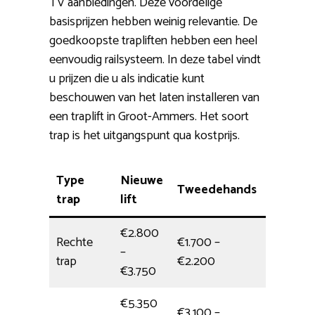
TV aanbiedingen. Deze voordelige
basisprijzen hebben weinig relevantie. De
goedkoopste trapliften hebben een heel
eenvoudig railsysteem. In deze tabel vindt
u prijzen die u als indicatie kunt
beschouwen van het laten installeren van
een traplift in Groot-Ammers. Het soort
trap is het uitgangspunt qua kostprijs.
Type
Nieuwe
Tweedehands
Installa
trap
lift
€2.800
Rechte
€1.700 –
–
halve da
trap
€2.200
€3.750
€5.350
€3.100 –