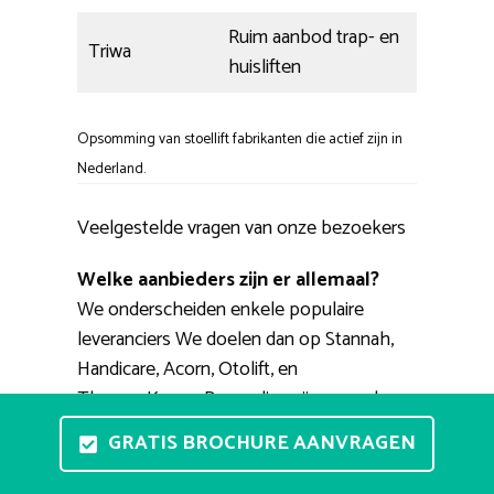
Ruim aanbod trap- en
Triwa
huisliften
Opsomming van stoellift fabrikanten die actief zijn in
Nederland.
Veelgestelde vragen van onze bezoekers
Welke aanbieders zijn er allemaal?
We onderscheiden enkele populaire
leveranciers We doelen dan op Stannah,
Handicare, Acorn, Otolift, en
ThyssenKrupp. Bovendien zijn er merken
die iets minder bekend zijn zoals Triwa,
GRATIS BROCHURE AANVRAGEN
Platinum, Heymer, Minivator, Strobbe.
Bekende specialisten van deze modellen