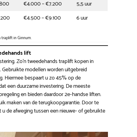
.800
€4.000 – €7.200
5,5 uur
.200
€4.500 – €9.100
6 uur
raplift in Ginnum.
dehands lift
estering. Zo’n tweedehands traplift kopen in
ig. Gebruikte modellen worden uitgebreid
lig. Hiermee bespaart u zo 45% op de
s dat een duurzame investering. De meeste
geling en bieden daardoor 2e-handse liften.
ik maken van de terugkoopgarantie. Door te
 u de afweging tussen een nieuwe- of gebruikte