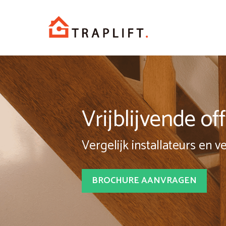
Spring
naar
inhoud
Vrijblijvende o
Vergelijk installateurs en v
BROCHURE AANVRAGEN