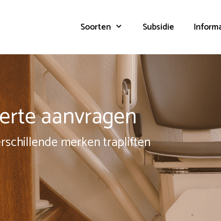
Soorten
Subsidie
Inform
fferte aanvragen
erschillende merken trapliften