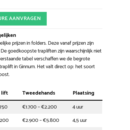
URE AANVRAGEN
elijken
jke prijzen in folders. Deze vanaf prijzen zijn
e goedkoopste trapliften zijn waarschijnlijk niet
derstaande tabel verschaffen we de begrote
raplift in Ginnum. Het valt direct op: het soort
post.
lift
Tweedehands
Plaatsing
.750
€1.700 – €2.200
4 uur
.200
€2.900 – €5.800
4,5 uur