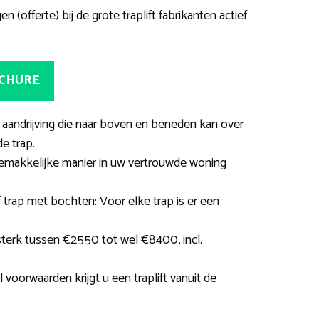
n (offerte) bij de grote traplift fabrikanten actief
OCHURE
t aandrijving die naar boven en beneden kan over
de trap.
emakkelijke manier in uw vertrouwde woning
f trap met bochten: Voor elke trap is er een
sterk tussen €2550 tot wel €8400, incl.
 voorwaarden krijgt u een traplift vanuit de