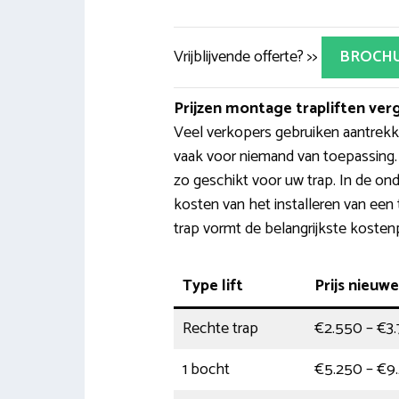
Vrijblijvende offerte? >>
BROCH
Prijzen montage trapliften verg
Veel verkopers gebruiken aantrekkeli
vaak voor niemand van toepassing. D
zo geschikt voor uw trap. In de on
kosten van het installeren van een t
trap vormt de belangrijkste kosten
Type lift
Prijs nieuwe 
Rechte trap
€2.550 – €3
1 bocht
€5.250 – €9