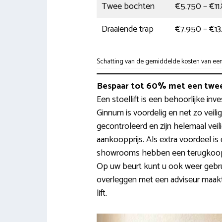
Twee bochten
€5.750 – €11
Draaiende trap
€7.950 – €13
Schatting van de gemiddelde kosten van een t
Bespaar tot 60% met een twee
Een stoellift is een behoorlijke inv
Ginnum is voordelig en net zo veil
gecontroleerd en zijn helemaal vei
aankoopprijs. Als extra voordeel i
showrooms hebben een terugkoopre
Op uw beurt kunt u ook weer gebru
overleggen met een adviseur maakt
lift.