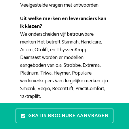
Veelgestelde vragen met antwoorden
Uit welke merken en leveranciers kan
ik kiezen?
We onderscheiden vijf betrouwbare
merken Het betreft Stannah, Handicare,
Acorn, Otolift, en ThyssenKrupp.
Daarnaast worden er modellen
aangeboden van o.a. Strobbe, Extrema,
Platinum, Triwa, Heymer. Populaire
wederverkopers van dergelijke merken zijn
Smienk, Vegro, RecentLift, PractiComfort,
123traplift.
Waar kan ik de trapliften zien en
GRATIS BROCHURE AANVRAGEN
proberen?
Een stoellift testopstelling aan huis is een