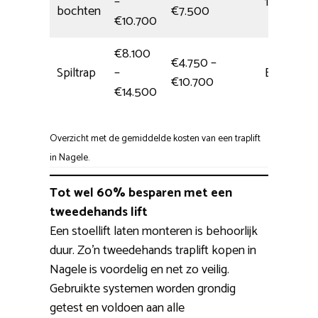
–
1 dag
bochten
€7.500
€10.700
€8.100
€4.750 –
Spiltrap
–
Eén dag
€10.700
€14.500
Overzicht met de gemiddelde kosten van een traplift
in Nagele.
Tot wel 60% besparen met een
tweedehands lift
Een stoellift laten monteren is behoorlijk
duur. Zo’n tweedehands traplift kopen in
Nagele is voordelig en net zo veilig.
Gebruikte systemen worden grondig
getest en voldoen aan alle