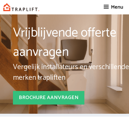
Spring
Menu
naar
inhoud
Vrijblijvende offerte
aanvragen
Vergelijk installateurs en verschillende
merken trapliften
BROCHURE AANVRAGEN