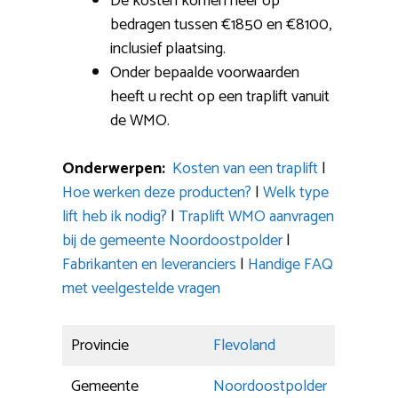
De kosten komen neer op
bedragen tussen €1850 en €8100,
inclusief plaatsing.
Onder bepaalde voorwaarden
heeft u recht op een traplift vanuit
de WMO.
Onderwerpen:
Kosten van een traplift
|
Hoe werken deze producten?
|
Welk type
lift heb ik nodig?
|
Traplift WMO aanvragen
bij de gemeente Noordoostpolder
|
Fabrikanten en leveranciers
|
Handige FAQ
met veelgestelde vragen
Provincie
Flevoland
Gemeente
Noordoostpolder