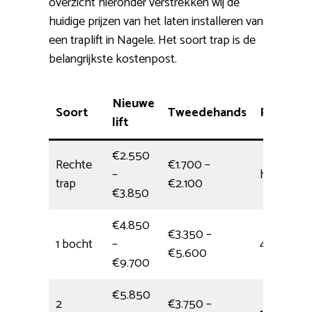
overzicht hieronder verstrekken wij de
huidige prijzen van het laten installeren van
een traplift in Nagele. Het soort trap is de
belangrijkste kostenpost.
Nieuwe
Soort
Tweedehands
Plaatsing
lift
€2.550
Rechte
€1.700 –
–
halve dag
trap
€2.100
€3.850
€4.850
€3.350 –
1 bocht
–
4,5 uur
€5.600
€9.700
€5.850
2
€3.750 –