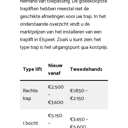
niemand van toepassing. De goedkoopste
trapliften hebben meestal niet de
geschikte afmetingen voor uw trap. In het
onderstaande overzicht vindt u de
marktprijzen van het installeren van een
traplift in Elspeet. Zoals u kunt zien: het
type trap is het uitgangspunt qua kostprijs.
Nieuw
Type lift
Tweedehands
Installat
vanaf
€2.500
Rechte
€1.850 –
–
3,5 uur
trap
€2.150
€3.600
€5.150
€3.450 –
1 bocht
–
5 uur
€5.600