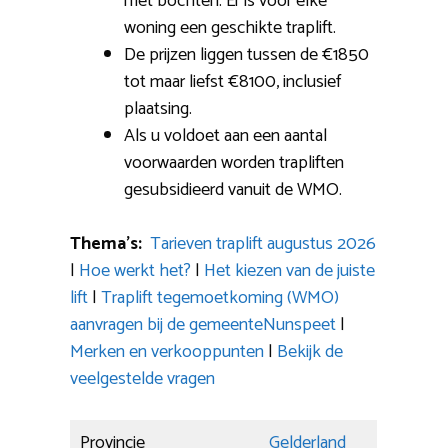
met bochten: Er is voor elke
woning een geschikte traplift.
De prijzen liggen tussen de €1850
tot maar liefst €8100, inclusief
plaatsing.
Als u voldoet aan een aantal
voorwaarden worden trapliften
gesubsidieerd vanuit de WMO.
Thema’s:
Tarieven traplift augustus 2026
|
Hoe werkt het?
|
Het kiezen van de juiste
lift
|
Traplift tegemoetkoming (WMO)
aanvragen bij de gemeenteNunspeet
|
Merken en verkooppunten
|
Bekijk de
veelgestelde vragen
Provincie
Gelderland