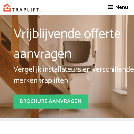
Spring
Menu
naar
inhoud
Vrijblijvende offerte
aanvragen
Vergelijk installateurs en verschillende
merken trapliften
BROCHURE AANVRAGEN