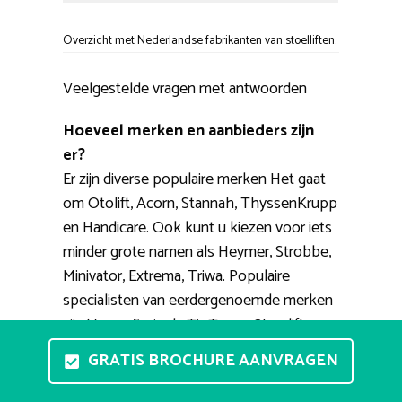
Overzicht met Nederlandse fabrikanten van stoelliften.
Veelgestelde vragen met antwoorden
Hoeveel merken en aanbieders zijn
er?
Er zijn diverse populaire merken Het gaat
om Otolift, Acorn, Stannah, ThyssenKrupp
en Handicare. Ook kunt u kiezen voor iets
minder grote namen als Heymer, Strobbe,
Minivator, Extrema, Triwa. Populaire
specialisten van eerdergenoemde merken
zijn Vegro, Smienk, TipTop, 123traplift,
RecentLift.
GRATIS BROCHURE AANVRAGEN
Is het mogelijk een traplift uit te