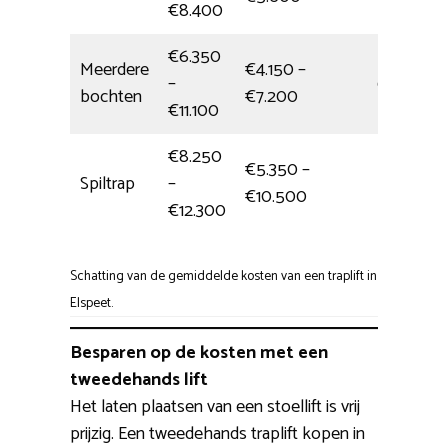
€8.400
€6.350
Meerdere
€4.150 –
–
6,5 uur
bochten
€7.200
€11.100
€8.250
€5.350 –
Spiltrap
–
Eén dag
€10.500
€12.300
Schatting van de gemiddelde kosten van een traplift in
Elspeet.
Besparen op de kosten met een
tweedehands lift
Het laten plaatsen van een stoellift is vrij
prijzig. Een tweedehands traplift kopen in