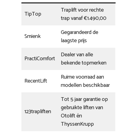
Traplift voor rechte
TipTop
trap vanaf €1.490,00
Gegarandeerd de
Smienk
laagste prijs
Dealer van alle
PractiComfort
bekende topmerken
Ruime voorraad aan
RecentLift
modellen beschikbaar
Tot 5 jaar garantie op
gebruikte liften van
123trapliften
Otolift én
ThyssenKrupp