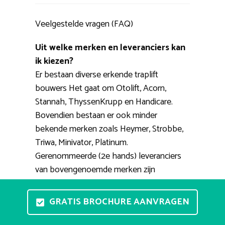
Veelgestelde vragen (FAQ)
Uit welke merken en leveranciers kan
ik kiezen?
Er bestaan diverse erkende traplift
bouwers Het gaat om Otolift, Acorn,
Stannah, ThyssenKrupp en Handicare.
Bovendien bestaan er ook minder
bekende merken zoals Heymer, Strobbe,
Triwa, Minivator, Platinum.
Gerenommeerde (2e hands) leveranciers
van bovengenoemde merken zijn
RecentLift, Smienk, Vegro, 123traplift,
TipTop.
GRATIS BROCHURE AANVRAGEN
Kan ik ergens een traplift proberen?