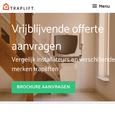
Spring
Menu
naar
inhoud
Vrijblijvende offerte
aanvragen
Vergelijk installateurs en verschillende
merken trapliften
BROCHURE AANVRAGEN