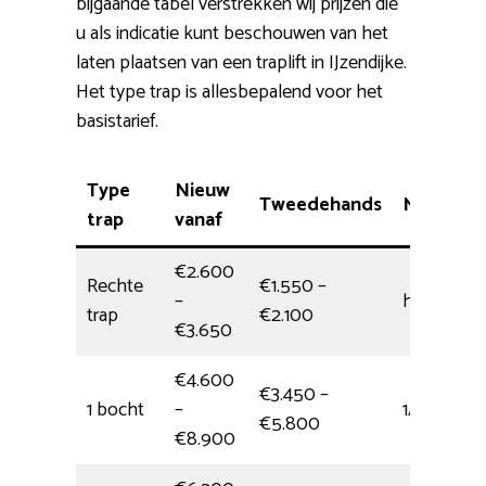
bijgaande tabel verstrekken wij prijzen die
u als indicatie kunt beschouwen van het
laten plaatsen van een traplift in IJzendijke.
Het type trap is allesbepalend voor het
basistarief.
Type
Nieuw
Tweedehands
Montage
trap
vanaf
€2.600
Rechte
€1.550 –
–
halve dag
trap
€2.100
€3.650
€4.600
€3.450 –
1 bocht
–
1/2 dag
€5.800
€8.900