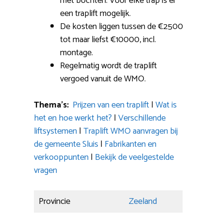
met bochten: Voor elke trap is er
een traplift mogelijk.
De kosten liggen tussen de €2500
tot maar liefst €10000, incl.
montage.
Regelmatig wordt de traplift
vergoed vanuit de WMO.
Thema’s:
Prijzen van een traplift
|
Wat is
het en hoe werkt het?
|
Verschillende
liftsystemen
|
Traplift WMO aanvragen bij
de gemeente Sluis
|
Fabrikanten en
verkooppunten
|
Bekijk de veelgestelde
vragen
Provincie
Zeeland