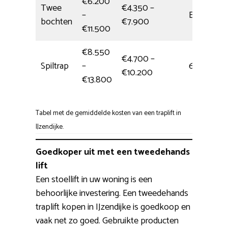
€6.200
Twee
€4.350 –
–
Eén dag
bochten
€7.900
€11.500
€8.550
€4.700 –
Spiltrap
–
6,5 uur
€10.200
€13.800
Tabel met de gemiddelde kosten van een traplift in
IJzendijke.
Goedkoper uit met een tweedehands
lift
Een stoellift in uw woning is een
behoorlijke investering. Een tweedehands
traplift kopen in IJzendijke is goedkoop en
vaak net zo goed. Gebruikte producten