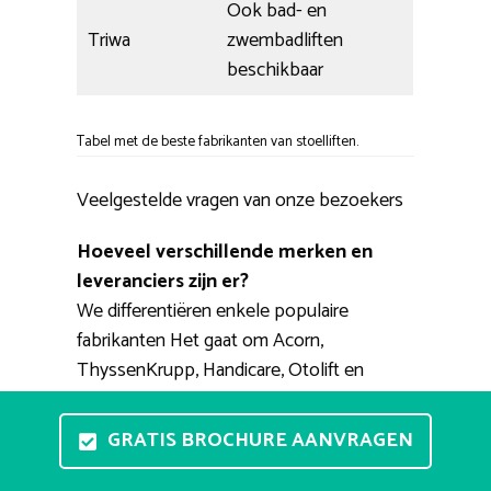
Ook bad- en
Triwa
zwembadliften
beschikbaar
Tabel met de beste fabrikanten van stoelliften.
Veelgestelde vragen van onze bezoekers
Hoeveel verschillende merken en
leveranciers zijn er?
We differentiëren enkele populaire
fabrikanten Het gaat om Acorn,
ThyssenKrupp, Handicare, Otolift en
Stannah. Verder zijn er nog wat minder
bekende merken als Strobbe, Platinum,
GRATIS BROCHURE AANVRAGEN
Triwa, Minivator, Heymer. Gerenommeerde
dealers van deze merken zijn o.a. Vegro,