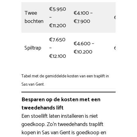
€5.950
Twee
€4.100 –
–
6,5 uur
bochten
€7.900
€11.200
€7.650
€4.600 –
Spiltrap
–
6,5 uur
€10.200
€12.100
Tabel met de gemiddelde kosten van een traplift in
Sas van Gent.
Besparen op de kosten met een
tweedehands lift
Een stoellift laten installeren is niet
goedkoop. Zo’n tweedehands traplift
kopen in Sas van Gent is goedkoop en