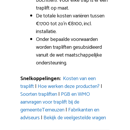
bocht(en): Voor elke trap is er een
traplift op maat.
De totale kosten variëren tussen
€1700 tot zo’n €8100, incl.
installatie.
Onder bepaalde voorwaarden
worden trapliften gesubsidieerd
vanuit de wet maatschappelijke
ondersteuning.
Snelkoppelingen:
Kosten van een
traplift
|
Hoe werken deze producten?
|
Soorten trapliften
|
PGB en WMO
aanvragen voor traplift bij de
gemeenteTerneuzen
|
Fabrikanten en
adviseurs
|
Bekijk de veelgestelde vragen