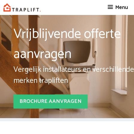
Spring
Menu
naar
inhoud
Vrijblijvende offerte
aanvragen
Vergelijk installateurs en verschillende
merken trapliften
BROCHURE AANVRAGEN