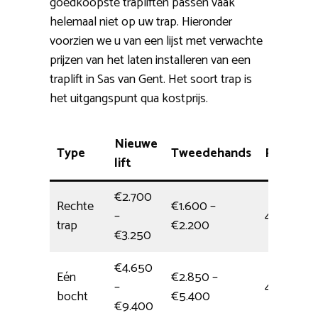
goedkoopste trapliften passen vaak
helemaal niet op uw trap. Hieronder
voorzien we u van een lijst met verwachte
prijzen van het laten installeren van een
traplift in Sas van Gent. Het soort trap is
het uitgangspunt qua kostprijs.
Nieuwe
Type
Tweedehands
Plaatsing
lift
€2.700
Rechte
€1.600 –
–
4,5 uur
trap
€2.200
€3.250
€4.650
Eén
€2.850 –
–
4,5 uur
bocht
€5.400
€9.400