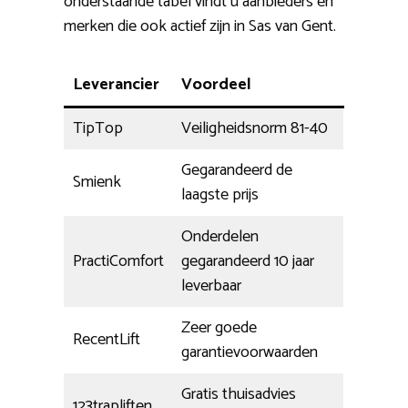
onderstaande tabel vindt u aanbieders en
merken die ook actief zijn in Sas van Gent.
Leverancier
Voordeel
TipTop
Veiligheidsnorm 81-40
Gegarandeerd de
Smienk
laagste prijs
Onderdelen
PractiComfort
gegarandeerd 10 jaar
leverbaar
Zeer goede
RecentLift
garantievoorwaarden
Gratis thuisadvies
123trapliften