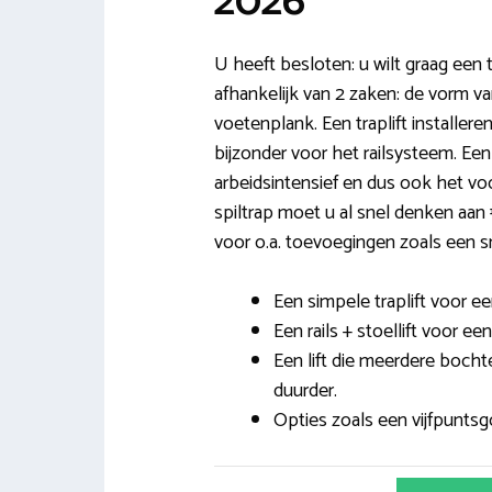
2026
U heeft besloten: u wilt graag een tr
afhankelijk van 2 zaken: de vorm va
voetenplank. Een traplift installeren
bijzonder voor het railsysteem. Een
arbeidsintensief en dus ook het voo
spiltrap moet u al snel denken aa
voor o.a. toevoegingen zoals een s
Een simpele traplift voor ee
Een rails + stoellift voor ee
Een lift die meerdere boch
duurder.
Opties zoals een vijfpuntsgo