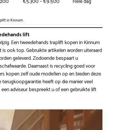
.200
€5.300 – €9.500
Hele dag
ift in Kinnum.
dehands lift
 prijzig. Een tweedehands traplift kopen in Kinnum
t is ook top. Gebruikte artikelen worden uiteraard
rden geleverd. Zodoende bespaart u
hafwaarde. Daarnaast is recycling goed voor
pers kopen zelf oude modellen op en bieden deze
e terugkoopgarantie heeft op die manier veel
een adviseur bespreekt u of een gebruikte lift