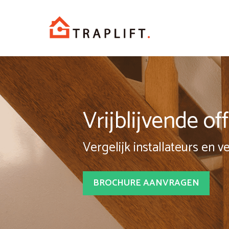
Spring
naar
inhoud
Vrijblijvende o
Vergelijk installateurs en v
BROCHURE AANVRAGEN