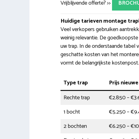
Vrijblijvende offerte? >>
BROCH
Huidige tarieven montage trapl
Veel verkopers gebruiken aantrekkel
weinig relevantie. De goedkoopste tr
uw trap. In de onderstaande tabel 
geschatte kosten van het monteren 
vormt de belangrijkste kostenpost.
Type trap
Prijs nieuwe 
Rechte trap
€2.850 – €3
1 bocht
€5.250 – €9
2 bochten
€6.250 – €1