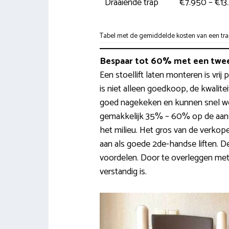
Draaiende trap
€7.950 – €13
Tabel met de gemiddelde kosten van een trapl
Bespaar tot 60% met een twee
Een stoellift laten monteren is vrij
is niet alleen goedkoop, de kwalitei
goed nagekeken en kunnen snel wo
gemakkelijk 35% – 60% op de aansc
het milieu. Het gros van de verko
aan als goede 2de-handse liften. D
voordelen. Door te overleggen met 
verstandig is.