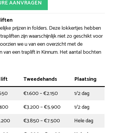
URE AANVRAGEN
iften
ijke prijzen in folders. Deze lokkertjes hebben
apliften zijn waarschijnlijk niet zo geschikt voor
voorzien we u van een overzicht met de
van een traplift in Kinnum. Het aantal bochten
lift
Tweedehands
Plaatsing
.650
€1.600 – €2.150
1/2 dag
.400
€3.200 – €5.900
1/2 dag
0.200
€3.850 – €7.500
Hele dag