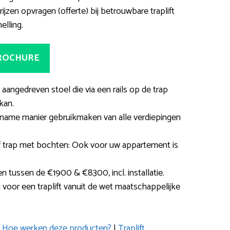
ijzen opvragen (offerte) bij betrouwbare traplift
elling.
BROCHURE
h aangedreven stoel die via een rails op de trap
kan.
name manier gebruikmaken van alle verdiepingen
of trap met bochten: Ook voor uw appartement is
en tussen de €1900 & €8300, incl. installatie.
voor een traplift vanuit de wet maatschappelijke
|
Hoe werken deze producten?
|
Traplift