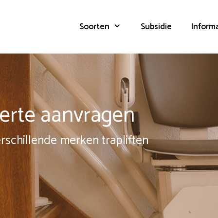
Soorten
Subsidie
Inform
fferte aanvragen
erschillende merken trapliften