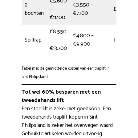
€5.600
2
€3.550 –
–
Eén dag
bochten
€7.100
€11.100
€8.550
€4.800 –
Spiltrap
–
1 dag
€9.900
€13.700
Tabel met de gemiddelde kosten van een traplift in
Sint Philipsland.
Tot wel 60% besparen met een
tweedehands lift
Een stoellift is zeker niet goedkoop. Een
tweedehands traplift kopen in Sint
Philipsland is zeker het overwegen waard.
Gebruikte artikelen worden uitvoerig