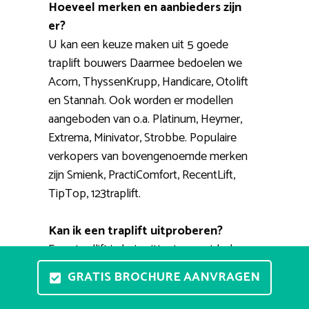
Hoeveel merken en aanbieders zijn
er?
U kan een keuze maken uit 5 goede
traplift bouwers Daarmee bedoelen we
Acorn, ThyssenKrupp, Handicare, Otolift
en Stannah. Ook worden er modellen
aangeboden van o.a. Platinum, Heymer,
Extrema, Minivator, Strobbe. Populaire
verkopers van bovengenoemde merken
zijn Smienk, PractiComfort, RecentLift,
TipTop, 123traplift.
Kan ik een traplift uitproberen?
Een stoellift in huis uittesten gaat helaas
niet lukken. Wel zijn er verschillende
GRATIS BROCHURE AANVRAGEN
showrooms waar u ze in detail kunt
bekijken en waar u de bediening eens zelf