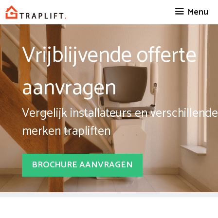
Spring
Menu
naar
inhoud
Vrijblijvende offerte
aanvragen
Vergelijk installateurs en verschillende
merken trapliften
BROCHURE AANVRAGEN