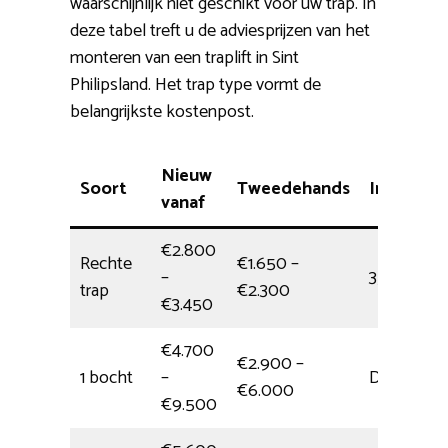
waarschijnlijk niet geschikt voor uw trap. In
deze tabel treft u de adviesprijzen van het
monteren van een traplift in Sint
Philipsland. Het trap type vormt de
belangrijkste kostenpost.
Nieuw
Soort
Tweedehands
Installati
vanaf
€2.800
Rechte
€1.650 –
–
3,5 uur
trap
€2.300
€3.450
€4.700
€2.900 –
1 bocht
–
Dagdeel
€6.000
€9.500