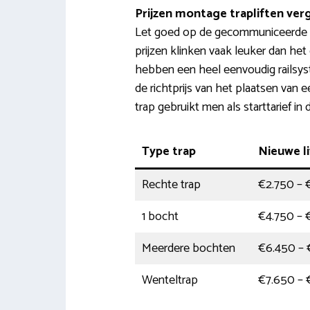
Prijzen montage trapliften verg
Let goed op de gecommuniceerde pr
prijzen klinken vaak leuker dan het
hebben een heel eenvoudig railsys
de richtprijs van het plaatsen van ee
trap gebruikt men als starttarief in d
Type trap
Nieuwe li
Rechte trap
€2.750 – 
1 bocht
€4.750 – 
Meerdere bochten
€6.450 – 
Wenteltrap
€7.650 – 