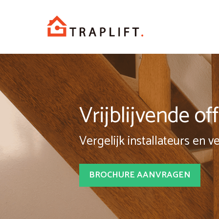
Spring
naar
inhoud
Vrijblijvende o
Vergelijk installateurs en v
BROCHURE AANVRAGEN