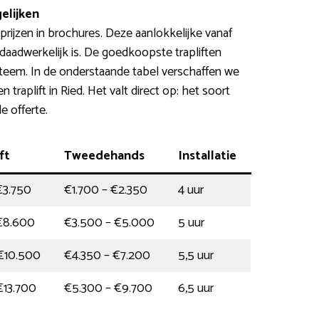
elijken
ijzen in brochures. Deze aanlokkelijke vanaf
 daadwerkelijk is. De goedkoopste trapliften
teem. In de onderstaande tabel verschaffen we
n traplift in Ried. Het valt direct op: het soort
e offerte.
ft
Tweedehands
Installatie
€3.750
€1.700 – €2.350
4 uur
€8.600
€3.500 – €5.000
5 uur
€10.500
€4.350 – €7.200
5,5 uur
€13.700
€5.300 – €9.700
6,5 uur