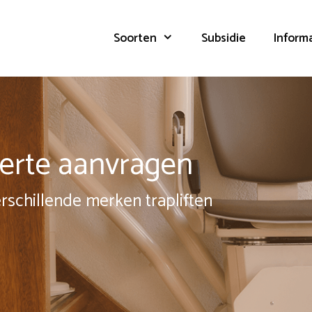
Soorten
Subsidie
Inform
fferte aanvragen
erschillende merken trapliften