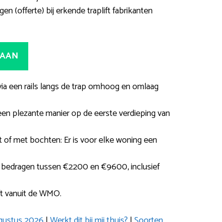
en (offerte) bij erkende traplift fabrikanten
 AAN
e via een rails langs de trap omhoog en omlaag
een plezante manier op de eerste verdieping van
t of met bochten: Er is voor elke woning een
 bedragen tussen €2200 en €9600, inclusief
ft vanuit de WMO.
ugustus 2026
|
Werkt dit bij mij thuis?
|
Soorten