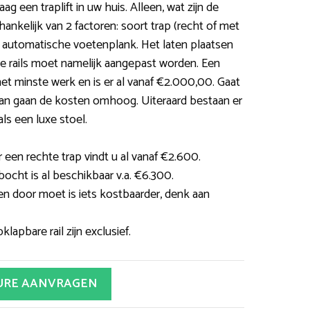
g een traplift in uw huis. Alleen, wat zijn de
fhankelijk van 2 factoren: soort trap (recht of met
n automatische voetenplank. Het laten plaatsen
. De rails moet namelijk aangepast worden. Een
et minste werk en is er al vanaf €2.000,00. Gaat
Dan gaan de kosten omhoog. Uiteraard bestaan er
als een luxe stoel.
 een rechte trap vindt u al vanaf €2.600.
 bocht is al beschikbaar v.a. €6.300.
en door moet is iets kostbaarder, denk aan
lapbare rail zijn exclusief.
URE AANVRAGEN