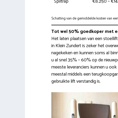
Spiltrap
€8.250 – €14
Schatting van de gemiddelde kosten van een tr
Tot wel 50% goedkoper met ee
Het laten plaatsen van een stoellift
in Klein Zundert is zeker het over
nagekeken en kunnen soms al binn
u al snel 35% – 60% op de nieuwprij
meeste leveranciers kunnen u ook 
meestal middels een terugkoopgara
gebruikte lift verstandig is.