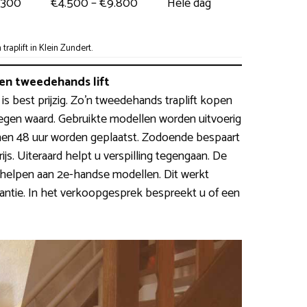
.300
€4.500 – €9.800
Hele dag
aplift in Klein Zundert.
n tweedehands lift
 is best prijzig. Zo’n tweedehands traplift kopen
wegen waard. Gebruikte modellen worden uitvoerig
en 48 uur worden geplaatst. Zodoende bespaart
s. Uiteraard helpt u verspilling tegengaan. De
helpen aan 2e-handse modellen. Dit werkt
ntie. In het verkoopgesprek bespreekt u of een