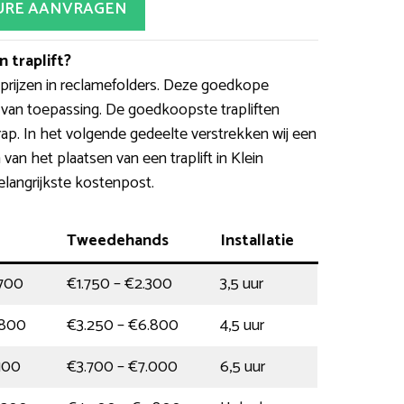
URE AANVRAGEN
 traplift?
rijzen in reclamefolders. Deze goedkope
d van toepassing. De goedkoopste trapliften
ap. In het volgende gedeelte verstrekken wij een
an het plaatsen van een traplift in Klein
elangrijkste kostenpost.
Tweedehands
Installatie
.700
€1.750 – €2.300
3,5 uur
.800
€3.250 – €6.800
4,5 uur
100
€3.700 – €7.000
6,5 uur