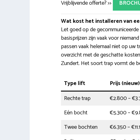
Vrijblijvende offerte? >>
BROCH
Wat kost het installeren van een
Let goed op de gecommuniceerde p
basisprijzen zijn vaak voor nieman
passen vaak helemaal niet op uw tr
overzicht met de geschatte kosten v
Zundert. Het soort trap vormt de b
Type lift
Prijs (nieuw)
Rechte trap
€2.800 – €3
Eén bocht
€5.300 – €9
Twee bochten
€6.350 – €11.