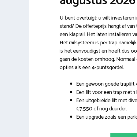
augustus 2026
U bent overtuigt: u wilt investeren 
stand? De offerteprijs hangt af van
een klaprail. Het laten installeren va
Het railsysteem is per trap namelijk
is het eenvoudigst en hoeft dus ook 
gaan de kosten omhoog. Normaal ge
opties als een 4-puntsgordel.
Een gewoon goede traplift v
Een lift voor een trap met 1
Een uitgebreide lift met di
€7.550 of nog duurder.
Een upgrade zoals een parke