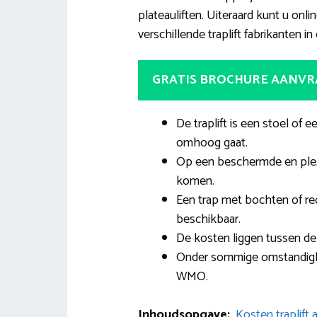
plateauliften. Uiteraard kunt u onli
verschillende traplift fabrikanten in
GRATIS BROCHURE AANV
De traplift is een stoel of 
omhoog gaat.
Op een beschermde en plez
komen.
Een trap met bochten of rec
beschikbaar.
De kosten liggen tussen de 
Onder sommige omstandighede
WMO.
Inhoudsopgave:
Kosten traplift