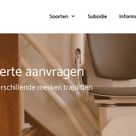
Soorten
Subsidie
Inform
fferte aanvragen
erschillende merken trapliften