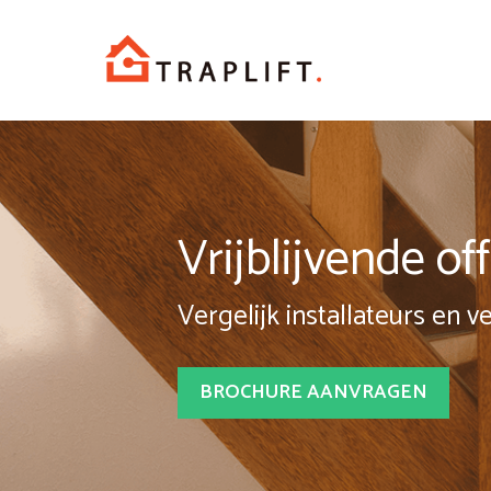
Spring
naar
inhoud
Vrijblijvende o
Vergelijk installateurs en v
BROCHURE AANVRAGEN