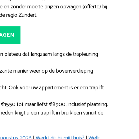
ne en zonder moeite prijzen opvragen (offerte) bij
 de regio Zundert.
RAGEN
een plateau dat langzaam langs de trapleuning
ante manier weer op de bovenverdieping
ht: Ook voor uw appartement is er een traplift
€1550 tot maar liefst €8900, inclusief plaatsing.
n krijgt u een traplift in bruikleen vanuit de
 augustus 2026
|
Werkt dit bij mij thuis?
|
Welk