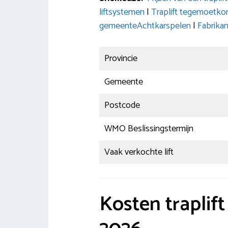
liftsystemen
|
Traplift tegemoetko
gemeenteAchtkarspelen
|
Fabrika
Provincie
Gemeente
Postcode
WMO Beslissingstermijn
Vaak verkochte lift
Kosten traplif