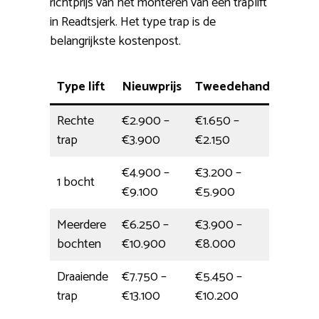
richtprijs van het monteren van een traplift
in Readtsjerk. Het type trap is de
belangrijkste kostenpost.
Type lift
Nieuwprijs
Tweedehands
Plaat
Rechte
€2.900 –
€1.650 –
halve
trap
€3.900
€2.150
€4.900 –
€3.200 –
1 bocht
4,5 uu
€9.100
€5.900
Meerdere
€6.250 –
€3.900 –
6 uur
bochten
€10.900
€8.000
Draaiende
€7.750 –
€5.450 –
6,5 u
trap
€13.100
€10.200