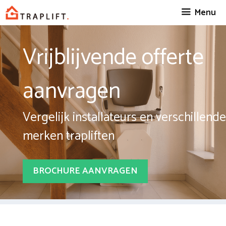
Spring
Menu
naar
inhoud
Vrijblijvende offerte
aanvragen
Vergelijk installateurs en verschillende
merken trapliften
BROCHURE AANVRAGEN