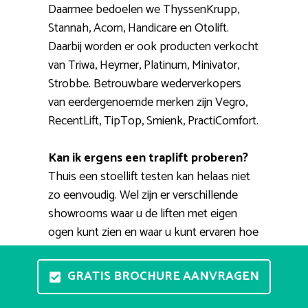
Daarmee bedoelen we ThyssenKrupp,
Stannah, Acorn, Handicare en Otolift.
Daarbij worden er ook producten verkocht
van Triwa, Heymer, Platinum, Minivator,
Strobbe. Betrouwbare wederverkopers
van eerdergenoemde merken zijn Vegro,
RecentLift, TipTop, Smienk, PractiComfort.
Kan ik ergens een traplift proberen?
Thuis een stoellift testen kan helaas niet
zo eenvoudig. Wel zijn er verschillende
showrooms waar u de liften met eigen
ogen kunt zien en waar u kunt ervaren hoe
het nu precies werkt. Een ervaren adviseur
zal u helpen bij het kopen van een fijne
GRATIS BROCHURE AANVRAGEN
huislift. Daarnaast bestaat de mogelijkheid
voor een thuisdemonstratie. Een specialist