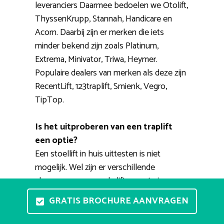
leveranciers Daarmee bedoelen we Otolift,
ThyssenKrupp, Stannah, Handicare en
Acorn. Daarbij zijn er merken die iets
minder bekend zijn zoals Platinum,
Extrema, Minivator, Triwa, Heymer.
Populaire dealers van merken als deze zijn
RecentLift, 123traplift, Smienk, Vegro,
TipTop.
Is het uitproberen van een traplift
een optie?
Een stoellift in huis uittesten is niet
mogelijk. Wel zijn er verschillende
showrooms waar u de liften met eigen
ogen kunt zien en waar u kunt ervaren hoe
GRATIS BROCHURE AANVRAGEN
het nu precies werkt. Een adviseur zal u
helpen bij het uitkiezen van een prettige