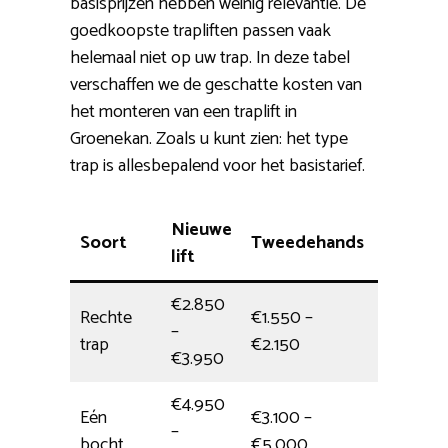
basisprijzen hebben weinig relevantie. De
goedkoopste trapliften passen vaak
helemaal niet op uw trap. In deze tabel
verschaffen we de geschatte kosten van
het monteren van een traplift in
Groenekan. Zoals u kunt zien: het type
trap is allesbepalend voor het basistarief.
Nieuwe
Soort
Tweedehands
Montag
lift
€2.850
Rechte
€1.550 –
–
4 uur
trap
€2.150
€3.950
€4.950
Eén
€3.100 –
–
1/2 dag
bocht
€5.000