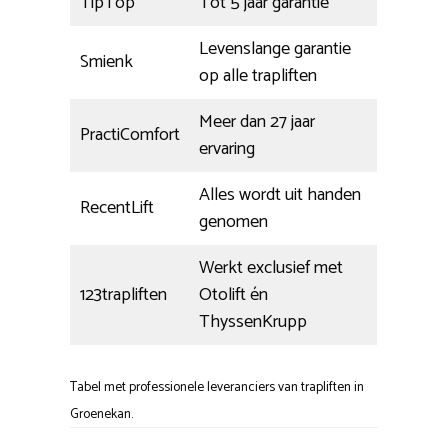
TipTop
Tot 5 jaar garantie
Levenslange garantie
Smienk
op alle trapliften
Meer dan 27 jaar
PractiComfort
ervaring
Alles wordt uit handen
RecentLift
genomen
Werkt exclusief met
123trapliften
Otolift én
ThyssenKrupp
Tabel met professionele leveranciers van trapliften in
Groenekan.