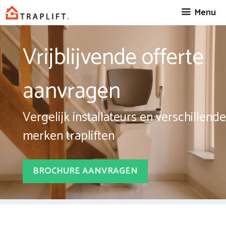
Spring
Menu
naar
inhoud
Vrijblijvende offerte
aanvragen
Vergelijk installateurs en verschillende
merken trapliften
BROCHURE AANVRAGEN