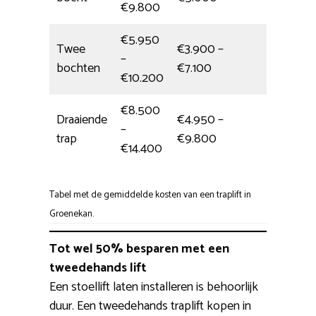
€9.800
€5.950
Twee
€3.900 –
–
1 dag
bochten
€7.100
€10.200
€8.500
Draaiende
€4.950 –
–
Eén dag
trap
€9.800
€14.400
Tabel met de gemiddelde kosten van een traplift in
Groenekan.
Tot wel 50% besparen met een
tweedehands lift
Een stoellift laten installeren is behoorlijk
duur. Een tweedehands traplift kopen in