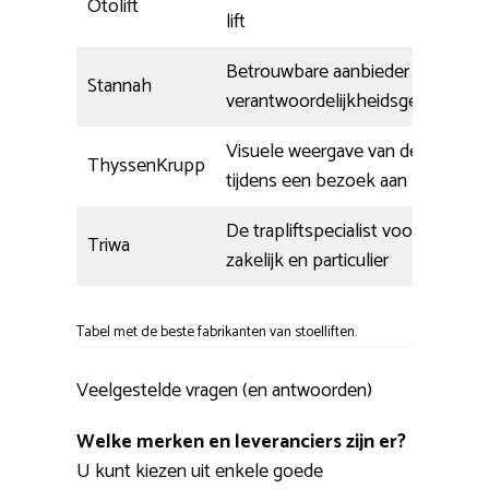
Otolift
lift
Betrouwbare aanbieder met
Stannah
verantwoordelijkheidsgevoel
Visuele weergave van de lift
ThyssenKrupp
tijdens een bezoek aan huis
De trapliftspecialist voor
Triwa
zakelijk en particulier
Tabel met de beste fabrikanten van stoelliften.
Veelgestelde vragen (en antwoorden)
Welke merken en leveranciers zijn er?
U kunt kiezen uit enkele goede